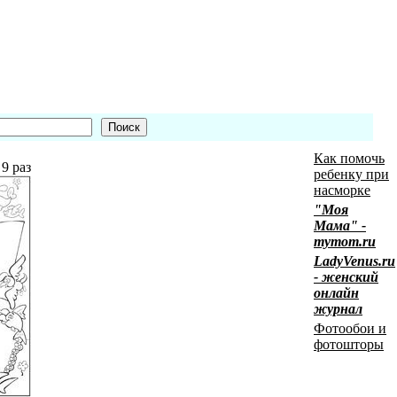
Как помочь
9 раз
ребенку при
насморке
"Моя
Мама" -
mymom.ru
LadyVenus.ru
- женский
онлайн
журнал
Фотообои и
фотошторы