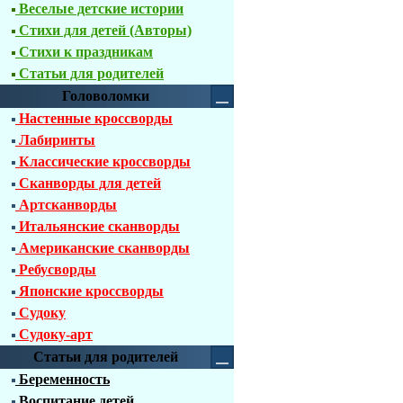
Веселые детские истории
Стихи для детей (Авторы)
Стихи к праздникам
Статьи для родителей
Головоломки
Настенные кроссворды
Лабиринты
Классические кроссворды
Сканворды для детей
Артсканворды
Итальянские сканворды
Американские сканворды
Ребусворды
Японские кроссворды
Судоку
Судоку-арт
Статьи для родителей
Беременность
Воспитание детей