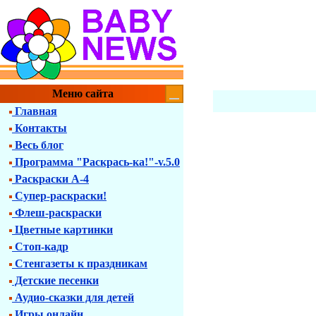
Меню сайта
Главная
Контакты
Весь блог
Программа "Раскрась-ка!"-v.5.0
Раскраски А-4
Супер-раскраски!
Флеш-раскраски
Цветные картинки
Стоп-кадр
Стенгазеты к праздникам
Детские песенки
Аудио-сказки для детей
Игры онлайн