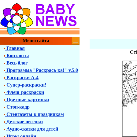
Меню сайта
Главная
Сті
Контакты
Весь блог
Программа "Раскрась-ка!"-v.5.0
Раскраски А-4
Супер-раскраски!
Флеш-раскраски
Цветные картинки
Стоп-кадр
Стенгазеты к праздникам
Детские песенки
Аудио-сказки для детей
Игры онлайн