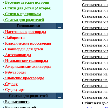
Веселые детские истории
Стенгазеты к 
Стихи для детей (Авторы)
Стенгазеты к 
Стихи к праздникам
Стенгазеты к 
Статьи для родителей
Стенгазеты к 
Головоломки
Стенгазеты к 
Настенные кроссворды
Стенгазеты к 
Лабиринты
Стенгазеты к 
Классические кроссворды
Стенгазеты к 
Сканворды для детей
Стенгазеты к 
Артсканворды
Стенгазеты к 
Итальянские сканворды
Стенгазеты к 
Американские сканворды
Стенгазеты к 
Ребусворды
Стенгазеты на
Японские кроссворды
Стенгазеты на
Судоку
Стенгазеты на
Судоку-арт
Стенгазеты на
Статьи для родителей
Стенгазеты на
Беременность
Стінгазети до
Воспитание детей