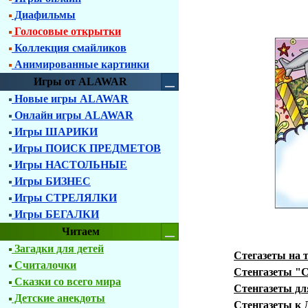
Диафильмы
Голосовые открытки
Коллекция смайликов
Анимированные картинки
Игры от ALAWAR
Новые игры ALAWAR
Онлайн игры ALAWAR
Игры ШАРИКИ
Игры ПОИСК ПРЕДМЕТОВ
Игры НАСТОЛЬНЫЕ
Игры БИЗНЕС
Игры СТРЕЛЯЛКИ
Игры БЕГАЛКИ
Читаем
Загадки для детей
Стегазеты на 
Считалочки
Стенгазеты "
Сказки со всего мира
Стенгазеты дл
Детские анекдоты
Стенгазеты к 