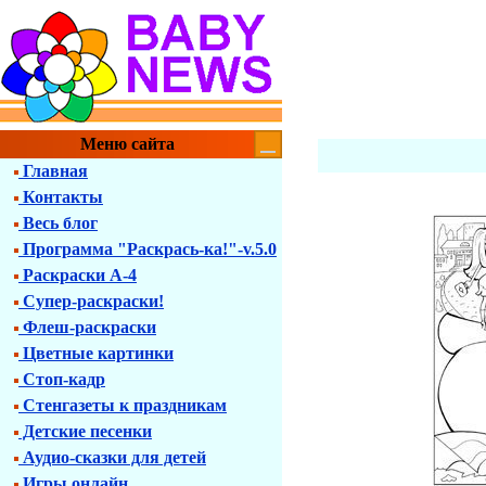
Меню сайта
Главная
Контакты
Весь блог
Программа "Раскрась-ка!"-v.5.0
Раскраски А-4
Супер-раскраски!
Флеш-раскраски
Цветные картинки
Стоп-кадр
Стенгазеты к праздникам
Детские песенки
Аудио-сказки для детей
Игры онлайн