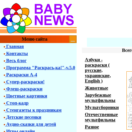
Меню сайта
Главная
Всег
Контакты
Азбуки -
Весь блог
раскраски (
Программа "Раскрась-ка!"-v.5.0
русские,
Раскраски А-4
украинские,
English )
Супер-раскраски!
Животные
Флеш-раскраски
Зарубежные
Цветные картинки
мультфильмы
Стоп-кадр
Мультсборники
Стенгазеты к праздникам
Отечественные
Детские песенки
мультфильмы
Аудио-сказки для детей
Разное
Игры онлайн