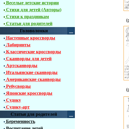
Веселые детские истории
Стихи для детей (Авторы)
Стихи к праздникам
(
Статьи для родителей
Головоломки
Настенные кроссворды
Лабиринты
Классические кроссворды
Сканворды для детей
Артсканворды
Итальянские сканворды
Американские сканворды
Ребусворды
(
Японские кроссворды
Судоку
Судоку-арт
Статьи для родителей
Беременность
Воспитание детей