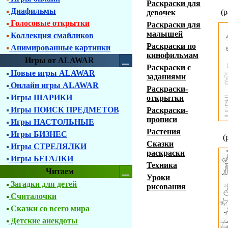
Раскраски для
Диафильмы
(
девочек
Голосовые открытки
Раскраски для
малышей
Коллекция смайликов
Раскраски по
Анимированные картинки
кинофильмам
Игры от ALAWAR
Раскраски с
Новые игры ALAWAR
заданиями
Онлайн игры ALAWAR
Раскраски-
Игры ШАРИКИ
открытки
Игры ПОИСК ПРЕДМЕТОВ
Раскраски-
прописи
Игры НАСТОЛЬНЫЕ
Растения
Игры БИЗНЕС
(
Сказки
Игры СТРЕЛЯЛКИ
раскраски
Игры БЕГАЛКИ
Техника
Читаем
Уроки
Загадки для детей
рисования
Считалочки
Сказки со всего мира
Детские анекдоты