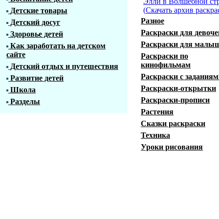
Элли в Волшебной ст
(
Скачать архив раскра
Детские товары
Разное
Детский досуг
Раскраски для девоче
Здоровье детей
Раскраски для малы
Как заработать на детском
сайте
Раскраски по
кинофильмам
Детский отдых и путешествия
Раскраски с заданиям
Развитие детей
Раскраски-открытки
Школа
Раскраски-прописи
Разделы
Растения
Сказки раскраски
Техника
Уроки рисования