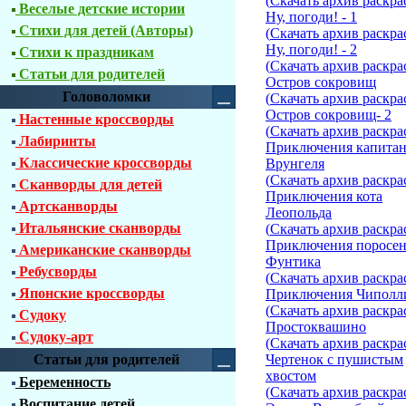
(
Скачать архив раскра
Веселые детские истории
Ну, погоди! - 1
Стихи для детей (Авторы)
(
Скачать архив раскра
Ну, погоди! - 2
Стихи к праздникам
(
Скачать архив раскра
Статьи для родителей
Остров сокровищ
Головоломки
(
Скачать архив раскра
Остров сокровищ- 2
Настенные кроссворды
(
Скачать архив раскра
Лабиринты
Приключения капитан
Классические кроссворды
Врунгеля
(
Скачать архив раскра
Сканворды для детей
Приключения кота
Артсканворды
Леопольда
Итальянские сканворды
(
Скачать архив раскра
Приключения поросен
Американские сканворды
Фунтика
Ребусворды
(
Скачать архив раскра
Японские кроссворды
Приключения Чиполл
(
Скачать архив раскра
Судоку
Простоквашино
Судоку-арт
(
Скачать архив раскра
Статьи для родителей
Чертенок с пушистым
хвостом
Беременность
(
Скачать архив раскра
Воспитание детей