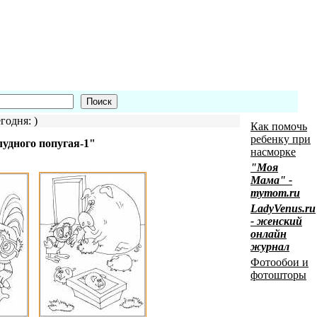
годня: )
Как помочь
ребенку при
удного попугая-1"
насморке
"Моя
Мама" -
mymom.ru
LadyVenus.ru
- женский
онлайн
журнал
Фотообои и
фотошторы