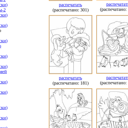
распечатат
ски
)
распечатать
(распечатано: 
ы-2
(распечатано: 301)
ски
)
ски
)
о
ски
)
о
ски
)
ски
)
мей
распечатат
распечатать
ски
)
(распечатано: 
(распечатано: 181)
ски
)
ски
)
ски
)