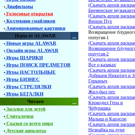
(
Скачать архив раскра
Диафильмы
Бременские музыкант
Голосовые открытки
(
Скачать архив раскра
Коллекция смайликов
Винни Пух
(
Скачать архив раскра
Анимированные картинки
Возвращение блудног
Игры от ALAWAR
попугая-1
(
Скачать архив раскра
Новые игры ALAWAR
Возвращение блудног
Онлайн игры ALAWAR
попугая-2
Игры ШАРИКИ
(
Скачать архив раскра
Все о казаках
Игры ПОИСК ПРЕДМЕТОВ
(
Скачать архив раскра
Игры НАСТОЛЬНЫЕ
Добрыня Никитич и З
Игры БИЗНЕС
Горыныч
(
Скачать архив раскра
Игры СТРЕЛЯЛКИ
Жил-был пес
Игры БЕГАЛКИ
(
Скачать архив раскра
Читаем
Крокодил Гена и
Чебурашка
Загадки для детей
(
Скачать архив раскра
Считалочки
Малыш и Карлсон
Сказки со всего мира
(
Скачать архив раскра
Незнайка на луне
Детские анекдоты