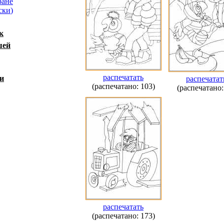
ране
ски
)
к
шей
распечатать
и
распечатат
(распечатано: 103)
(распечатано:
распечатать
(распечатано: 173)