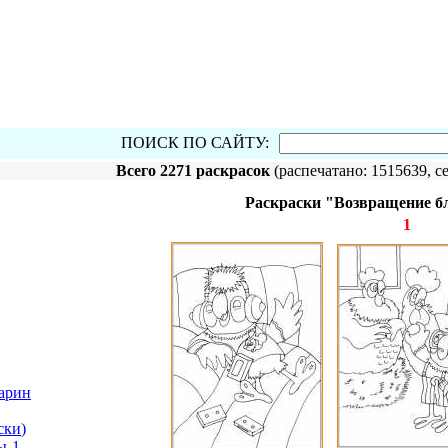
ПОИСК ПО САЙТУ:
Всего 2271 раскрасок
(распечатано: 1515639, се
Раскраски "Возвращение бл
1
арин
ски
)
ы-1