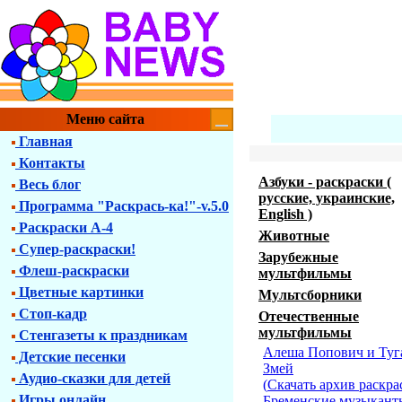
Меню сайта
Главная
Контакты
Азбуки - раскраски (
Весь блог
русские, украинские,
Программа "Раскрась-ка!"-v.5.0
English )
Раскраски А-4
Животные
Супер-раскраски!
Зарубежные
Флеш-раскраски
мультфильмы
Цветные картинки
Мультсборники
Стоп-кадр
Отечественные
мультфильмы
Стенгазеты к праздникам
Алеша Попович и Туг
Детские песенки
Змей
Аудио-сказки для детей
(
Скачать архив раскра
Игры онлайн
Бременские музыкант