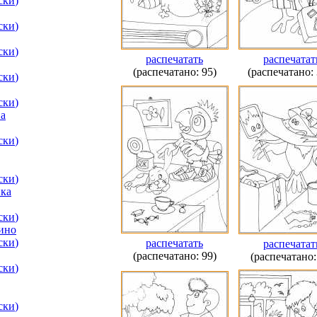
ски
)
ски
)
ски
)
распечатать
распечатат
(распечатано: 95)
(распечатано: 
ски
)
ски
)
а
ски
)
ски
)
ка
ски
)
ино
ски
)
распечатать
распечатат
(распечатано: 99)
(распечатано:
ски
)
ски
)