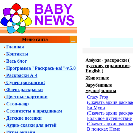
Меню сайта
Главная
Контакты
Азбуки - раскраски (
Весь блог
русские, украинские,
Программа "Раскрась-ка!"-v.5.0
English )
Раскраски А-4
Животные
Супер-раскраски!
Зарубежные
Флеш-раскраски
мультфильмы
Цветные картинки
Crazy Frog
(
Скачать архив раскра
Стоп-кадр
Би Муви
Стенгазеты к праздникам
(
Скачать архив раскра
Детские песенки
Большое путешествие
(
Скачать архив раскра
Аудио-сказки для детей
В поисках Немо
Игры онлайн