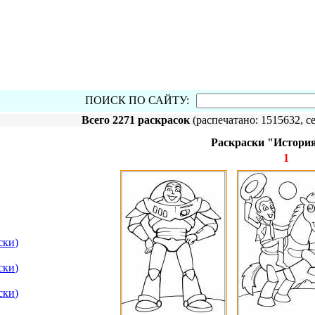
ПОИСК ПО САЙТУ:
Всего 2271 раскрасок
(распечатано: 1515632, се
Раскраски "Истори
1
ски
)
ски
)
ски
)