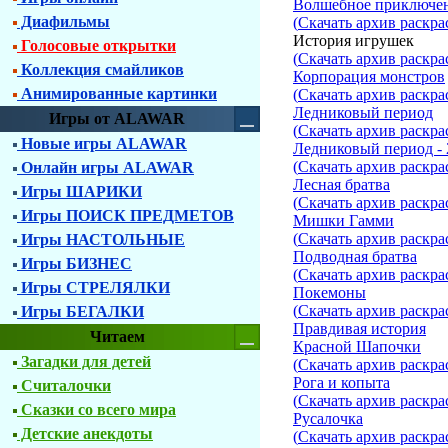
Волшебное приключе
Диафильмы
(
Скачать архив раскра
История игрушек
Голосовые открытки
(
Скачать архив раскра
Коллекция смайликов
Корпорация монстров
Анимированные картинки
(
Скачать архив раскра
Ледниковый период
Игры от ALAWAR
(
Скачать архив раскра
Новые игры ALAWAR
Ледниковый период - 
(
Скачать архив раскра
Онлайн игры ALAWAR
Лесная братва
Игры ШАРИКИ
(
Скачать архив раскра
Игры ПОИСК ПРЕДМЕТОВ
Мишки Гамми
(
Скачать архив раскра
Игры НАСТОЛЬНЫЕ
Подводная братва
Игры БИЗНЕС
(
Скачать архив раскра
Игры СТРЕЛЯЛКИ
Покемоны
(
Скачать архив раскра
Игры БЕГАЛКИ
Правдивая история
Читаем
Красной Шапочки
Загадки для детей
(
Скачать архив раскра
Рога и копыта
Считалочки
(
Скачать архив раскра
Сказки со всего мира
Русалочка
Детские анекдоты
(
Скачать архив раскра