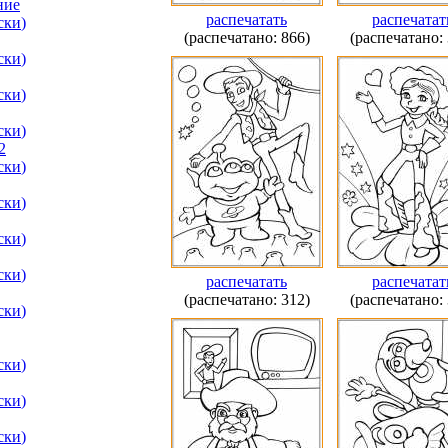
ние
распечатать
распечатат
ски
)
(распечатано: 866)
(распечатано: 
ски
)
ски
)
ски
)
2
ски
)
ски
)
ски
)
ски
)
распечатать
распечатат
(распечатано: 312)
(распечатано: 
ски
)
ски
)
ски
)
ски
)