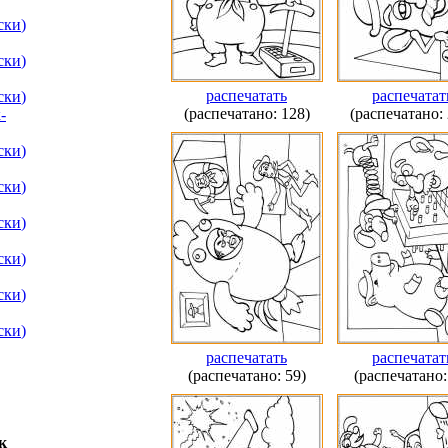
ски
)
ски
)
распечатать
распечатат
ски
)
(распечатано: 128)
(распечатано: 
-
ски
)
ски
)
ски
)
ски
)
ски
)
ски
)
распечатать
распечатат
(распечатано: 59)
(распечатано:
к