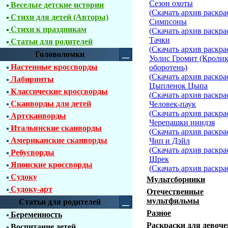
Сезон охоты
Веселые детские истории
(
Скачать архив раскра
Стихи для детей (Авторы)
Симпсоны
Стихи к праздникам
(
Скачать архив раскра
Тачки
Статьи для родителей
(
Скачать архив раскра
Головоломки
Уолис Громит (Кролик
Настенные кроссворды
оборотень)
(
Скачать архив раскра
Лабиринты
Цыпленок Цыпа
Классические кроссворды
(
Скачать архив раскра
Сканворды для детей
Человек-паук
(
Скачать архив раскра
Артсканворды
Черепашки ниндзя
Итальянские сканворды
(
Скачать архив раскра
Американские сканворды
Чип и Дэйл
(
Скачать архив раскра
Ребусворды
Шрек
Японские кроссворды
(
Скачать архив раскра
Судоку
Мультсборники
Судоку-арт
Отечественные
мультфильмы
Статьи для родителей
Разное
Беременность
Раскраски для девоче
Воспитание детей