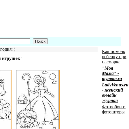
годня: )
Как помочь
ребенку при
я игрушек"
насморке
"Моя
Мама" -
mymom.ru
LadyVenus.ru
- женский
онлайн
журнал
Фотообои и
фотошторы