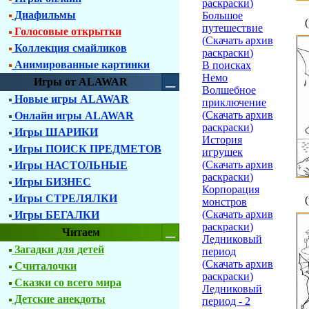
раскраски
)
Диафильмы
Большое
путешествие
Голосовые открытки
(
Скачать архив
Коллекция смайликов
раскраски
)
Анимированные картинки
В поисках
Немо
Игры от ALAWAR
Волшебное
Новые игры ALAWAR
приключение
(
Скачать архив
Онлайн игры ALAWAR
раскраски
)
Игры ШАРИКИ
История
Игры ПОИСК ПРЕДМЕТОВ
игрушек
(
Скачать архив
Игры НАСТОЛЬНЫЕ
раскраски
)
Игры БИЗНЕС
Корпорация
Игры СТРЕЛЯЛКИ
монстров
(
Скачать архив
Игры БЕГАЛКИ
раскраски
)
Читаем
Ледниковый
Загадки для детей
период
(
Скачать архив
Считалочки
раскраски
)
Сказки со всего мира
Ледниковый
Детские анекдоты
период - 2