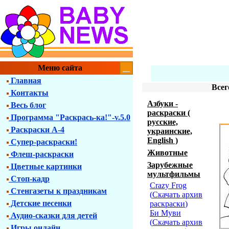
Меню сайта
Главная
Всег
Контакты
Азбуки -
Весь блог
раскраски (
Программа "Раскрась-ка!"-v.5.0
русские,
Раскраски А-4
украинские,
English )
Супер-раскраски!
Животные
Флеш-раскраски
Зарубежные
Цветные картинки
мультфильмы
Стоп-кадр
Crazy Frog
Стенгазеты к праздникам
(
Скачать архив
Детские песенки
раскраски
)
Би Муви
Аудио-сказки для детей
(
Скачать архив
Игры онлайн