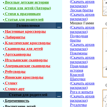
(
Скачать архив
Веселые детские истории
раскраски
)
Стихи для детей (Авторы)
Лесная братва
Стихи к праздникам
(
Скачать архив
раскраски
)
Статьи для родителей
Мишки Гамми
Головоломки
(
Скачать архив
Настенные кроссворды
раскраски
)
Подводная
Лабиринты
братва
Классические кроссворды
(
Скачать архив
Сканворды для детей
раскраски
)
Покемоны
Артсканворды
(
Скачать архив
Итальянские сканворды
раскраски
)
Американские сканворды
Правдивая
история
Ребусворды
Красной
Японские кроссворды
Шапочки
Судоку
(
Скачать архив
раскраски
)
Судоку-арт
Рога и копыта
Статьи для родителей
(
Скачать архив
раскраски
)
Беременность
Русалочка
Воспитание детей