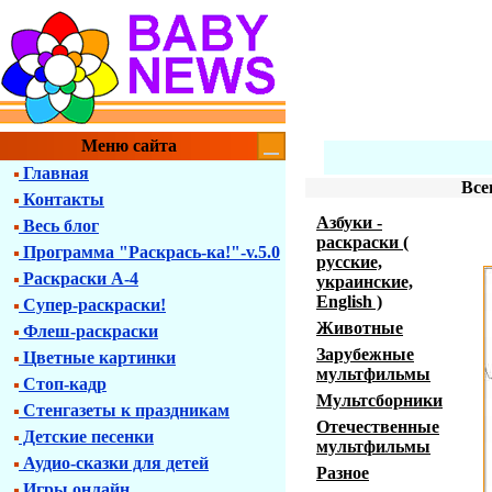
Меню сайта
Главная
Все
Контакты
Азбуки -
Весь блог
раскраски (
Программа "Раскрась-ка!"-v.5.0
русские,
Раскраски А-4
украинские,
English )
Супер-раскраски!
Животные
Флеш-раскраски
Зарубежные
Цветные картинки
мультфильмы
Стоп-кадр
Мультсборники
Стенгазеты к праздникам
Отечественные
Детские песенки
мультфильмы
Аудио-сказки для детей
Разное
Игры онлайн