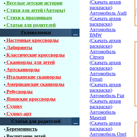
(
Скачать архив
Веселые детские истории
раскраски
)
Стихи для детей (Авторы)
Автомобиль Audi
Стихи к праздникам
(
Скачать архив
раскраски
)
Статьи для родителей
Автомобиль
Головоломки
BMW
Настенные кроссворды
(
Скачать архив
раскраски
)
Лабиринты
Автомобиль
Классические кроссворды
Citroen
Сканворды для детей
(
Скачать архив
раскраски
)
Артсканворды
Автомобиль
Итальянские сканворды
Ferrari
Американские сканворды
(
Скачать архив
раскраски
)
Ребусворды
Автомобиль Fiat
Японские кроссворды
(
Скачать архив
Судоку
раскраски
)
Автомобиль
Судоку-арт
Maserati
Статьи для родителей
(
Скачать архив
раскраски
)
Беременность
Автомобиль Opel
Воспитание детей