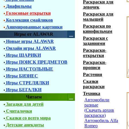
Раскраски для
Диафильмы
девочек
Голосовые открытки
Раскраски для
малышей
Коллекция смайликов
Раскраски по
Анимированные картинки
кинофильмам
Игры от ALAWAR
Раскраски с
Новые игры ALAWAR
заданиями
Онлайн игры ALAWAR
Раскраски-
Игры ШАРИКИ
открытки
Игры ПОИСК ПРЕДМЕТОВ
Раскраски-
прописи
Игры НАСТОЛЬНЫЕ
Растения
Игры БИЗНЕС
Сказки
Игры СТРЕЛЯЛКИ
раскраски
Игры БЕГАЛКИ
Техника
Читаем
Автомобили
Загадки для детей
разные
(
Скачать архив
Считалочки
раскраски
)
Сказки со всего мира
Автомобиль Alfa
Детские анекдоты
Romeo