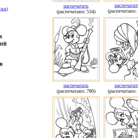
распечатат
распечатать
ски
)
(распечатано: 
(распечатано: 534)
к
шей
и
распечатать
распечатат
(распечатано: 780)
(распечатано: 