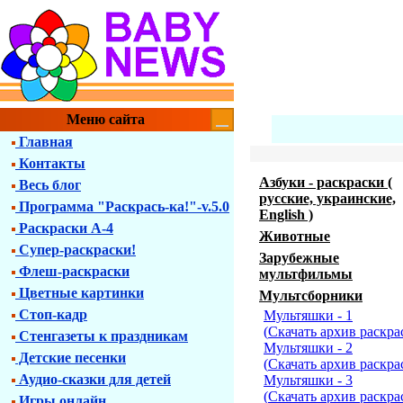
Меню сайта
Главная
Контакты
Азбуки - раскраски (
Весь блог
русские, украинские,
Программа "Раскрась-ка!"-v.5.0
English )
Раскраски А-4
Животные
Супер-раскраски!
Зарубежные
Флеш-раскраски
мультфильмы
Цветные картинки
Мультсборники
Стоп-кадр
Мультяшки - 1
(
Скачать архив раскра
Стенгазеты к праздникам
Мультяшки - 2
Детские песенки
(
Скачать архив раскра
Аудио-сказки для детей
Мультяшки - 3
(
Скачать архив раскра
Игры онлайн