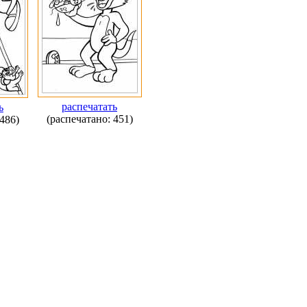
распечатать
ь
(распечатано: 451)
486)