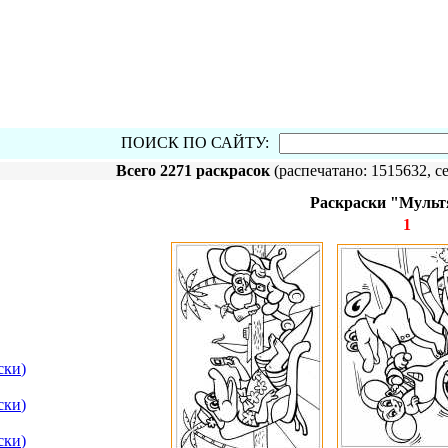
ПОИСК ПО САЙТУ:
Всего 2271 раскрасок
(распечатано: 1515632, се
Раскраски "Мульт
1
ски
)
ски
)
ски
)