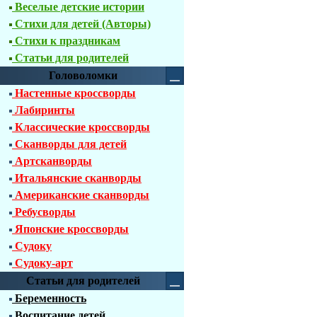
Веселые детские истории
Стихи для детей (Авторы)
Стихи к праздникам
Статьи для родителей
Головоломки
Настенные кроссворды
Лабиринты
Классические кроссворды
Сканворды для детей
Артсканворды
Итальянские сканворды
Американские сканворды
Ребусворды
Японские кроссворды
Судоку
Судоку-арт
Статьи для родителей
Беременность
Воспитание детей