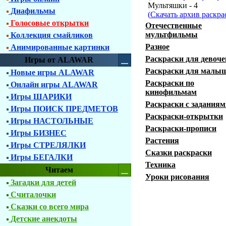
Мультяшки - 4
Диафильмы
(
Скачать архив раскра
Голосовые открытки
Отечественные
мультфильмы
Коллекция смайликов
Разное
Анимированные картинки
Раскраски для девоче
Игры от ALAWAR
Раскраски для малы
Новые игры ALAWAR
Раскраски по
Онлайн игры ALAWAR
кинофильмам
Игры ШАРИКИ
Раскраски с заданиям
Игры ПОИСК ПРЕДМЕТОВ
Раскраски-открытки
Игры НАСТОЛЬНЫЕ
Раскраски-прописи
Игры БИЗНЕС
Растения
Игры СТРЕЛЯЛКИ
Сказки раскраски
Игры БЕГАЛКИ
Техника
Читаем
Уроки рисования
Загадки для детей
Считалочки
Сказки со всего мира
Детские анекдоты