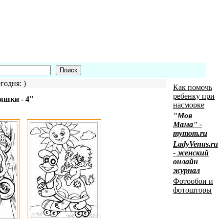
годня: )
Как помочь
ребенку при
яшки - 4"
насморке
"Моя
Мама" -
mymom.ru
LadyVenus.ru
- женский
онлайн
журнал
Фотообои и
фотошторы