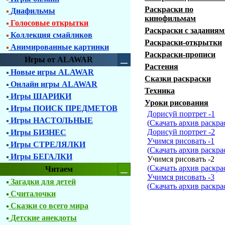
Раскраски по
Диафильмы
кинофильмам
Голосовые открытки
Раскраски с заданиям
Коллекция смайликов
Раскраски-открытки
Анимированные картинки
Раскраски-прописи
Игры от ALAWAR
Растения
Новые игры ALAWAR
Сказки раскраски
Онлайн игры ALAWAR
Техника
Игры ШАРИКИ
Уроки рисования
Игры ПОИСК ПРЕДМЕТОВ
Дорисуй портрет -1
Игры НАСТОЛЬНЫЕ
(
Скачать архив раскра
Дорисуй портрет -2
Игры БИЗНЕС
Учимся рисовать -1
Игры СТРЕЛЯЛКИ
(
Скачать архив раскра
Игры БЕГАЛКИ
Учимся рисовать -2
(
Скачать архив раскра
Читаем
Учимся рисовать -3
Загадки для детей
(
Скачать архив раскра
Считалочки
Сказки со всего мира
Детские анекдоты