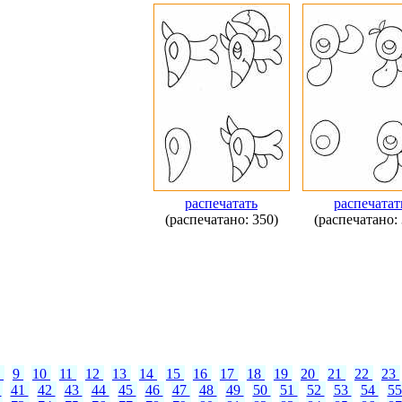
распечатать
распечатат
(распечатано: 350)
(распечатано: 
8
9
10
11
12
13
14
15
16
17
18
19
20
21
22
23
0
41
42
43
44
45
46
47
48
49
50
51
52
53
54
5