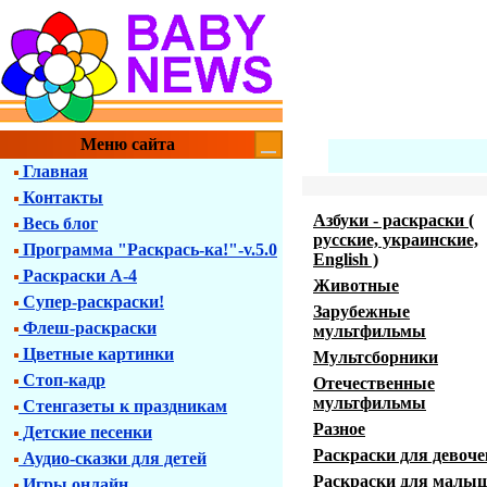
Меню сайта
Главная
Контакты
Азбуки - раскраски (
Весь блог
русские, украинские,
Программа "Раскрась-ка!"-v.5.0
English )
Раскраски А-4
Животные
Супер-раскраски!
Зарубежные
Флеш-раскраски
мультфильмы
Цветные картинки
Мультсборники
Стоп-кадр
Отечественные
мультфильмы
Стенгазеты к праздникам
Разное
Детские песенки
Раскраски для девоче
Аудио-сказки для детей
Раскраски для малы
Игры онлайн