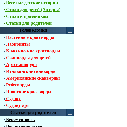
Веселые детские истории
Стихи для детей (Авторы)
Стихи к праздникам
Статьи для родителей
Головоломки
Настенные кроссворды
Лабиринты
Классические кроссворды
Сканворды для детей
Артсканворды
Итальянские сканворды
Американские сканворды
Ребусворды
Японские кроссворды
Судоку
Судоку-арт
Статьи для родителей
Беременность
Воспитание детей