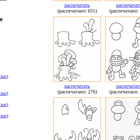
распечатать
распечатат
(распечатано: 651)
(распечатано: 
и
ски
)
распечатать
распечатат
(распечатано: 276)
(распечатано: 
ски
)
ски
)
ски
)