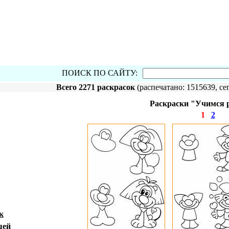
ПОИСК ПО САЙТУ:
Всего 2271 раскрасок
(распечатано: 1515639, сег
Раскраски "Учимся р
1
2
к
шей