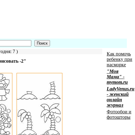
одня: 7 )
Как помочь
ребенку при
исовать -2"
насморке
"Моя
Мама" -
mymom.ru
LadyVenus.ru
- женский
онлайн
журнал
Фотообои и
фотошторы