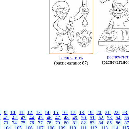
распечатат
распечатать
(распечатано:
(распечатано: 87)
8
9
10
11
12
13
14
15
16
17
18
19
20
21
22
23
0
41
42
43
44
45
46
47
48
49
50
51
52
53
54
5
2
73
74
75
76
77
78
79
80
81
82
83
84
85
86
8
3
104
105
106
107
108
109
110
111
112
113
114
11