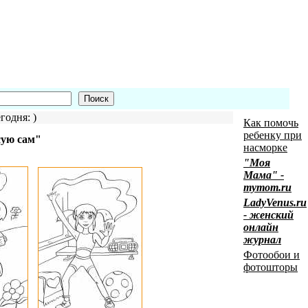
годня: )
Как помочь
ребенку при
сую сам"
насморке
"Моя
Мама" -
mymom.ru
LadyVenus.ru
- женский
онлайн
журнал
Фотообои и
фотошторы