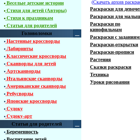
(
Скачать архив раскра
Веселые детские истории
Раскраски для девоче
Стихи для детей (Авторы)
Раскраски для малы
Стихи к праздникам
Раскраски по
Статьи для родителей
кинофильмам
Головоломки
Раскраски с заданиям
Настенные кроссворды
Раскраски-открытки
Лабиринты
Раскраски-прописи
Классические кроссворды
Растения
Сканворды для детей
Сказки раскраски
Артсканворды
Техника
Итальянские сканворды
Уроки рисования
Американские сканворды
Ребусворды
Японские кроссворды
Судоку
Судоку-арт
Статьи для родителей
Беременность
Воспитание детей