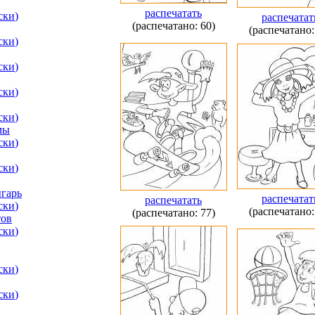
распечатать
ски
)
распечатат
(распечатано: 60)
(распечатано:
ски
)
ски
)
ски
)
ски
)
мы
ски
)
ски
)
гарь
распечатат
распечатать
ски
)
(распечатано:
(распечатано: 77)
тов
ски
)
ски
)
ски
)