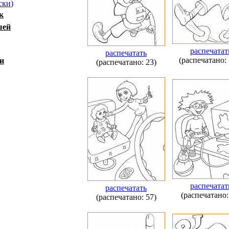
ски
)
к
шей
распечатат
распечатать
(распечатано: 
и
(распечатано: 23)
распечатат
распечатать
(распечатано:
(распечатано: 57)