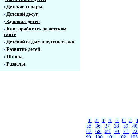
Детские товары
Детский досуг
Здоровье детей
Как заработать на детском
сайте
Детский отдых и путешествия
Развитие детей
Школа
Разделы
1
2
3
4
5
6
7
35
36
37
38
39
4
67
68
69
70
71
7
99
100
101
102
10