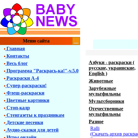
Меню сайта
Главная
Контакты
Азбуки - раскраски (
Весь блог
русские, украинские,
Программа "Раскрась-ка!"-v.5.0
English )
Раскраски А-4
Животные
Супер-раскраски!
Зарубежные
Флеш-раскраски
мультфильмы
Цветные картинки
Мультсборники
Стоп-кадр
Отечественные
мультфильмы
Стенгазеты к праздникам
Разное
Детские песенки
Ralli
Аудио-сказки для детей
(
Скачать архив раскра
Игры онлайн