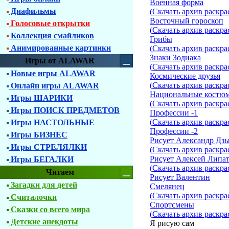
Военная форма
Диафильмы
(
Скачать архив раскра
Восточный гороскоп
Голосовые открытки
(
Скачать архив раскра
Коллекция смайликов
Грибы
Анимированные картинки
(
Скачать архив раскра
Знаки Зодиака
Игры от ALAWAR
(
Скачать архив раскра
Новые игры ALAWAR
Космические друзья
(
Скачать архив раскра
Онлайн игры ALAWAR
Национальные костю
Игры ШАРИКИ
(
Скачать архив раскра
Игры ПОИСК ПРЕДМЕТОВ
Профессии -1
(
Скачать архив раскра
Игры НАСТОЛЬНЫЕ
Профессии -2
Игры БИЗНЕС
Рисует Александр Дзы
Игры СТРЕЛЯЛКИ
(
Скачать архив раскра
Рисует Алексей Липа
Игры БЕГАЛКИ
(
Скачать архив раскра
Читаем
Рисует Валентин
Загадки для детей
Смелянец
(
Скачать архив раскра
Считалочки
Спортсмены
Сказки со всего мира
(
Скачать архив раскра
Детские анекдоты
Я рисую сам