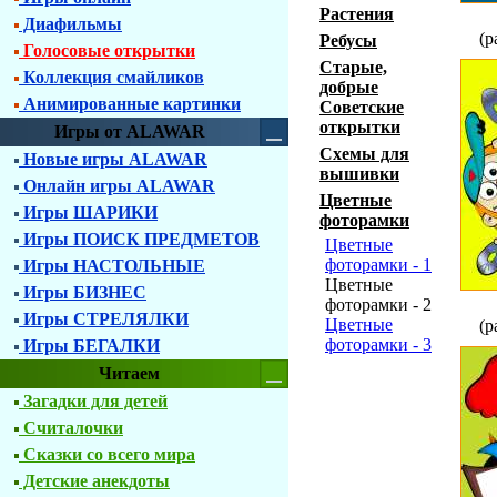
Растения
Диафильмы
(р
Ребусы
Голосовые открытки
Старые,
Коллекция смайликов
добрые
Анимированные картинки
Советские
открытки
Игры от ALAWAR
Схемы для
Новые игры ALAWAR
вышивки
Онлайн игры ALAWAR
Цветные
Игры ШАРИКИ
фоторамки
Игры ПОИСК ПРЕДМЕТОВ
Цветные
фоторамки - 1
Игры НАСТОЛЬНЫЕ
Цветные
Игры БИЗНЕС
фоторамки - 2
Игры СТРЕЛЯЛКИ
Цветные
(р
фоторамки - 3
Игры БЕГАЛКИ
Читаем
Загадки для детей
Считалочки
Сказки со всего мира
Детские анекдоты