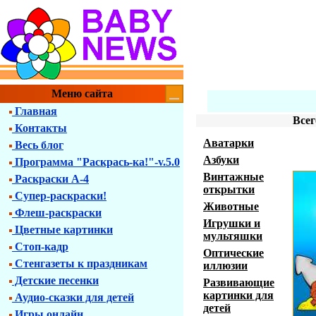
Меню сайта
Главная
Всег
Контакты
Аватарки
Весь блог
Азбуки
Программа "Раскрась-ка!"-v.5.0
Винтажные
Раскраски А-4
открытки
Супер-раскраски!
Животные
Флеш-раскраски
Игрушки и
Цветные картинки
мультяшки
Стоп-кадр
Оптические
Стенгазеты к праздникам
иллюзии
Детские песенки
Развивающие
картинки для
Аудио-сказки для детей
детей
Игры онлайн