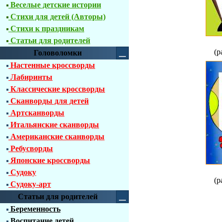
Веселые детские истории
Стихи для детей (Авторы)
Стихи к праздникам
Статьи для родителей
(р
Головоломки
Настенные кроссворды
Лабиринты
Классические кроссворды
Сканворды для детей
Артсканворды
Итальянские сканворды
Американские сканворды
Ребусворды
Японские кроссворды
Судоку
(р
Судоку-арт
Статьи для родителей
Беременность
Воспитание детей