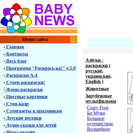
Меню сайта
Главная
Контакты
Азбуки -
Весь блог
раскраски (
Программа "Раскрась-ка!"-v.5.0
русские,
Раскраски А-4
украинские,
English )
Супер-раскраски!
Животные
Флеш-раскраски
Зарубежные
Цветные картинки
мультфильмы
Стоп-кадр
Crazy Frog
Стенгазеты к праздникам
Би Муви
Детские песенки
Большое
путешествие
Аудио-сказки для детей
Волшебное
Игры онлайн