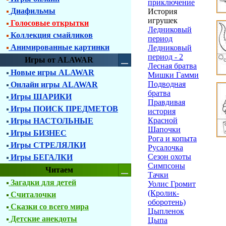
приключение
Диафильмы
История
игрушек
Голосовые открытки
Ледниковый
Коллекция смайликов
период
Анимированные картинки
Ледниковый
период - 2
Игры от ALAWAR
Лесная братва
Новые игры ALAWAR
Мишки Гамми
Подводная
Онлайн игры ALAWAR
братва
Игры ШАРИКИ
Правдивая
Игры ПОИСК ПРЕДМЕТОВ
история
Красной
Игры НАСТОЛЬНЫЕ
Шапочки
Игры БИЗНЕС
Рога и копыта
Игры СТРЕЛЯЛКИ
Русалочка
Сезон охоты
Игры БЕГАЛКИ
Симпсоны
Читаем
Тачки
Загадки для детей
Уолис Громит
(Кролик-
Считалочки
оборотень)
Сказки со всего мира
Цыпленок
Детские анекдоты
Цыпа