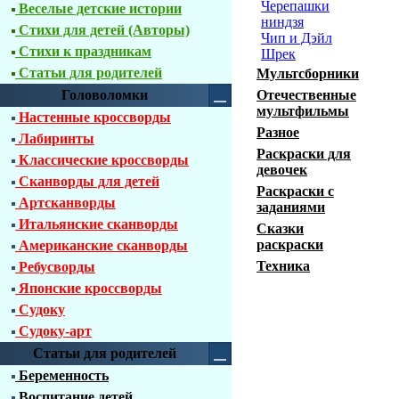
Черепашки
Веселые детские истории
ниндзя
Стихи для детей (Авторы)
Чип и Дэйл
Стихи к праздникам
Шрек
Статьи для родителей
Мультсборники
Головоломки
Отечественные
мультфильмы
Настенные кроссворды
Разное
Лабиринты
Раскраски для
Классические кроссворды
девочек
Сканворды для детей
Раскраски с
Артсканворды
заданиями
Итальянские сканворды
Сказки
раскраски
Американские сканворды
Техника
Ребусворды
Японские кроссворды
Судоку
Судоку-арт
Статьи для родителей
Беременность
Воспитание детей