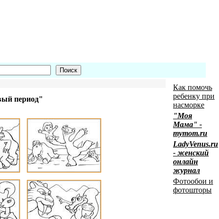
Как помочь
ребенку при
вый период"
насморке
"Моя
Мама" -
mymom.ru
LadyVenus.ru
- женский
онлайн
журнал
Фотообои и
фотошторы