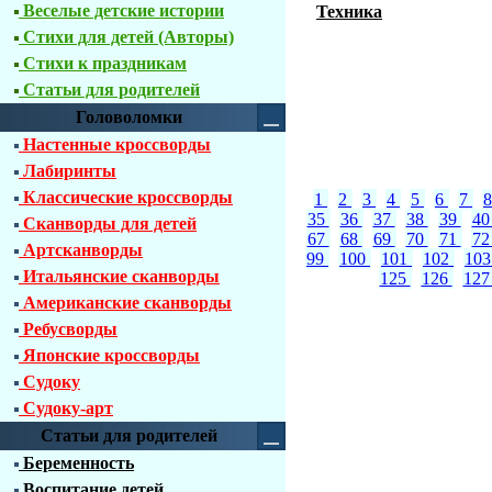
Веселые детские истории
Техника
Стихи для детей (Авторы)
Стихи к праздникам
Статьи для родителей
Головоломки
Настенные кроссворды
Лабиринты
Классические кроссворды
1
2
3
4
5
6
7
35
36
37
38
39
4
Сканворды для детей
67
68
69
70
71
7
Артсканворды
99
100
101
102
10
Итальянские сканворды
125
126
12
Американские сканворды
Ребусворды
Японские кроссворды
Судоку
Судоку-арт
Статьи для родителей
Беременность
Воспитание детей