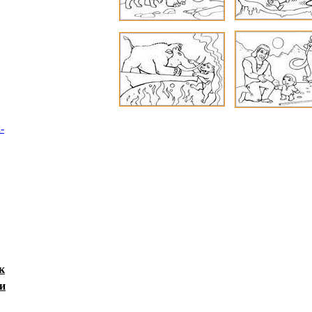
-
к
и