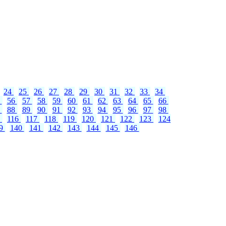
24
25
26
27
28
29
30
31
32
33
34
5
56
57
58
59
60
61
62
63
64
65
66
7
88
89
90
91
92
93
94
95
96
97
98
5
116
117
118
119
120
121
122
123
124
39
140
141
142
143
144
145
146