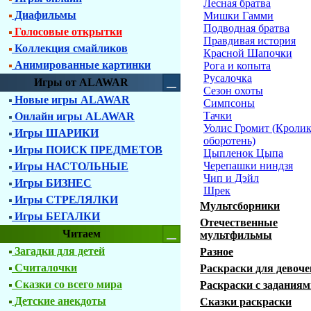
Лесная братва
Диафильмы
Мишки Гамми
Подводная братва
Голосовые открытки
Правдивая история
Коллекция смайликов
Красной Шапочки
Анимированные картинки
Рога и копыта
Русалочка
Игры от ALAWAR
Сезон охоты
Новые игры ALAWAR
Симпсоны
Тачки
Онлайн игры ALAWAR
Уолис Громит (Кролик
Игры ШАРИКИ
оборотень)
Игры ПОИСК ПРЕДМЕТОВ
Цыпленок Цыпа
Черепашки ниндзя
Игры НАСТОЛЬНЫЕ
Чип и Дэйл
Игры БИЗНЕС
Шрек
Игры СТРЕЛЯЛКИ
Мультсборники
Игры БЕГАЛКИ
Отечественные
Читаем
мультфильмы
Загадки для детей
Разное
Считалочки
Раскраски для девоче
Сказки со всего мира
Раскраски с заданиям
Детские анекдоты
Сказки раскраски