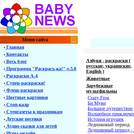
Меню сайта
Главная
Контакты
Азбуки - раскраски (
Весь блог
русские, украинские,
Программа "Раскрась-ка!"-v.5.0
English )
Раскраски А-4
Животные
Супер-раскраски!
Зарубежные
Флеш-раскраски
мультфильмы
Цветные картинки
Crazy Frog
Би Муви
Стоп-кадр
Большое путешествие
Стенгазеты к праздникам
Волшебное приключе
Детские песенки
История игрушек
Ледниковый период
Аудио-сказки для детей
Ледниковый период - 
Игры онлайн