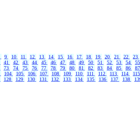
8
9
10
11
12
13
14
15
16
17
18
19
20
21
22
23
0
41
42
43
44
45
46
47
48
49
50
51
52
53
54
5
2
73
74
75
76
77
78
79
80
81
82
83
84
85
86
8
3
104
105
106
107
108
109
110
111
112
113
114
11
7
128
129
130
131
132
133
134
135
136
137
138
1