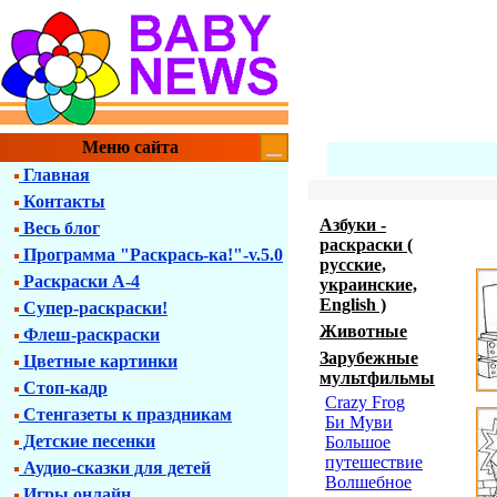
Меню сайта
Главная
Контакты
Азбуки -
Весь блог
раскраски (
Программа "Раскрась-ка!"-v.5.0
русские,
Раскраски А-4
украинские,
English )
Супер-раскраски!
Животные
Флеш-раскраски
Зарубежные
Цветные картинки
мультфильмы
Стоп-кадр
Crazy Frog
Стенгазеты к праздникам
Би Муви
Детские песенки
Большое
путешествие
Аудио-сказки для детей
Волшебное
Игры онлайн