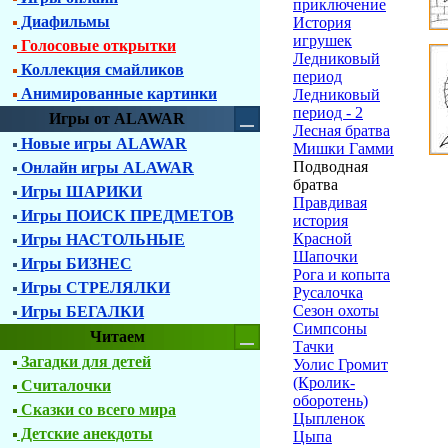
приключение
Диафильмы
История
игрушек
Голосовые открытки
Ледниковый
Коллекция смайликов
период
Анимированные картинки
Ледниковый
период - 2
Игры от ALAWAR
Лесная братва
Новые игры ALAWAR
Мишки Гамми
Подводная
Онлайн игры ALAWAR
братва
Игры ШАРИКИ
Правдивая
Игры ПОИСК ПРЕДМЕТОВ
история
Красной
Игры НАСТОЛЬНЫЕ
Шапочки
Игры БИЗНЕС
Рога и копыта
Игры СТРЕЛЯЛКИ
Русалочка
Сезон охоты
Игры БЕГАЛКИ
Симпсоны
Читаем
Тачки
Загадки для детей
Уолис Громит
(Кролик-
Считалочки
оборотень)
Сказки со всего мира
Цыпленок
Детские анекдоты
Цыпа