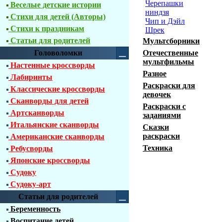
Черепашки
Веселые детские истории
ниндзя
Стихи для детей (Авторы)
Чип и Дэйл
Стихи к праздникам
Шрек
Статьи для родителей
Мультсборники
Головоломки
Отечественные
мультфильмы
Настенные кроссворды
Разное
Лабиринты
Раскраски для
Классические кроссворды
девочек
Сканворды для детей
Раскраски с
Артсканворды
заданиями
Итальянские сканворды
Сказки
раскраски
Американские сканворды
Техника
Ребусворды
Японские кроссворды
Судоку
Судоку-арт
Статьи для родителей
Беременность
Воспитание детей