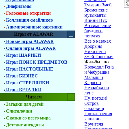
Тугарин Змей
Диафильмы
Бременские
Голосовые открытки
музыканты
Коллекция смайликов
Винни Пух
Возвращение
Анимированные картинки
блудного
Игры от ALAWAR
попугая
Все о казаках
Новые игры ALAWAR
Добрыня
Онлайн игры ALAWAR
Никитич и
Игры ШАРИКИ
Змей Горыныч
Жил-был пес
Игры ПОИСК ПРЕДМЕТОВ
Крокодил Гена
Игры НАСТОЛЬНЫЕ
и Чебурашка
Игры БИЗНЕС
Малыш и
Карлсон
Игры СТРЕЛЯЛКИ
Незнайка на
Игры БЕГАЛКИ
луне
Читаем
Ну, погоди!
Остров
Загадки для детей
сокровищ
Считалочки
Приключения
Сказки со всего мира
капитана
Врунгеля
Детские анекдоты