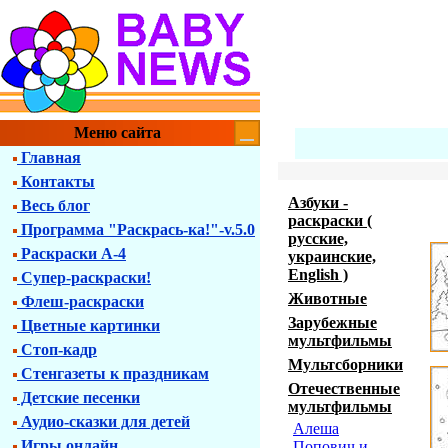
Меню сайта
Главная
Контакты
Азбуки -
Весь блог
раскраски (
Программа "Раскрась-ка!"-v.5.0
русские,
Раскраски А-4
украинские,
English )
Супер-раскраски!
Животные
Флеш-раскраски
Зарубежные
Цветные картинки
мультфильмы
Стоп-кадр
Мультсборники
Стенгазеты к праздникам
Отечественные
Детские песенки
мультфильмы
Аудио-сказки для детей
Алеша
Игры онлайн
Попович и