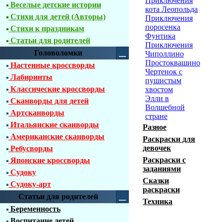
Приключения
Веселые детские истории
кота Леопольда
Стихи для детей (Авторы)
Приключения
поросенка
Стихи к праздникам
Фунтика
Статьи для родителей
Приключения
Головоломки
Чиполлино
Простоквашино
Настенные кроссворды
Чертенок с
Лабиринты
пушистым
Классические кроссворды
хвостом
Элли в
Сканворды для детей
Волшебной
Артсканворды
стране
Итальянские сканворды
Разное
Американские сканворды
Раскраски для
девочек
Ребусворды
Раскраски с
Японские кроссворды
заданиями
Судоку
Сказки
Судоку-арт
раскраски
Статьи для родителей
Техника
Беременность
Воспитание детей