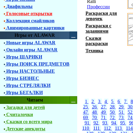
Ralli
Диафильмы
Профессии
Раскраски для
Голосовые открытки
девочек
Коллекция смайликов
Раскраски с
Анимированные картинки
заданиями
Игры от ALAWAR
Сказки
Новые игры ALAWAR
раскраски
Онлайн игры ALAWAR
Техника
Игры ШАРИКИ
Игры ПОИСК ПРЕДМЕТОВ
Игры НАСТОЛЬНЫЕ
Игры БИЗНЕС
Игры СТРЕЛЯЛКИ
Игры БЕГАЛКИ
Читаем
1
2
3
4
5
6
7
25
26
27
28
29
3
Загадки для детей
47
48
49
50
51
5
Считалочки
69
70
71
72
73
7
Сказки со всего мира
91
92
93
94
95
9
110
111
112
113
11
Детские анекдоты