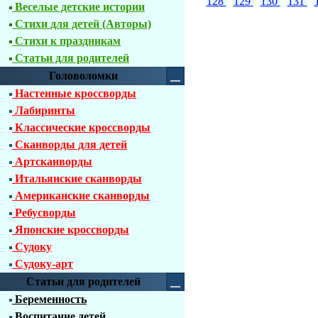
128
129
130
131
Веселые детские истории
Стихи для детей (Авторы)
Стихи к праздникам
Статьи для родителей
Головоломки
Настенные кроссворды
Лабиринты
Классические кроссворды
Сканворды для детей
Артсканворды
Итальянские сканворды
Американские сканворды
Ребусворды
Японские кроссворды
Судоку
Судоку-арт
Статьи для родителей
Беременность
Воспитание детей