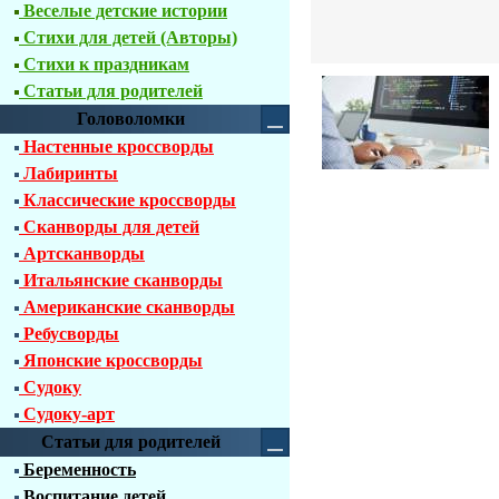
Веселые детские истории
Стихи для детей (Авторы)
Стихи к праздникам
Статьи для родителей
Головоломки
Настенные кроссворды
Лабиринты
Классические кроссворды
Сканворды для детей
Артсканворды
Итальянские сканворды
Американские сканворды
Ребусворды
Японские кроссворды
Судоку
Судоку-арт
Статьи для родителей
Беременность
Воспитание детей