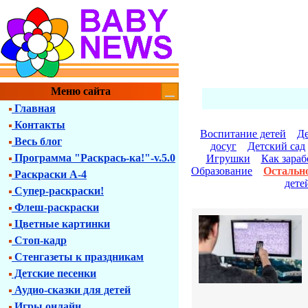
Меню сайта
Главная
Контакты
Воспитание детей
Д
Весь блог
досуг
Детский сад
Программа "Раскрась-ка!"-v.5.0
Игрушки
Как зараб
Образование
Остальн
Раскраски А-4
дете
Супер-раскраски!
Флеш-раскраски
Цветные картинки
Стоп-кадр
Стенгазеты к праздникам
Детские песенки
Аудио-сказки для детей
Игры онлайн