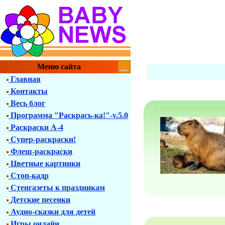
Меню сайта
Главная
Контакты
Весь блог
Программа "Раскрась-ка!"-v.5.0
Раскраски А-4
Супер-раскраски!
Флеш-раскраски
Цветные картинки
Стоп-кадр
Стенгазеты к праздникам
Детские песенки
Аудио-сказки для детей
Игры онлайн