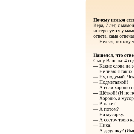
Почему нельзя ест
Вера, 7 лет, с мам
интересуется у мам
ответа, сама отвеча
— Нельзя, потому ч
Нашелся, что отве
Сыну Ванечке 4 год
— Какие слова на э
— Не знаю я таких 
— Ну, подумай. Че
— Подметалкой!
— А если хорошо п
— Щёткой! (И не п
— Хорошо, а мусор
— В пакет!
— А потом?
— На мусорку.
— А сестру твою ка
— Ника!
— А дедушку? (Имее