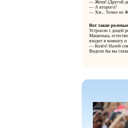
— Женя! (Другой д
— А второго?
— Хм... Точно не Ж
Вот такие ролевые
Устроили с доцей р
Машенька, естеств
входит в комнату и
— Козёл! Налей сок
Видели бы вы глаза