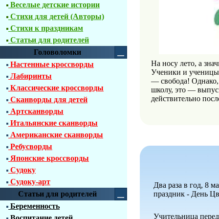
Веселые детские истории
Стихи для детей (Авторы)
Стихи к праздникам
Статьи для родителей
Головоломки
На носу лето, а зна
Настенные кроссворды
Ученики и ученицы 
Лабиринты
— свобода! Однако, 
Классические кроссворды
школу, это — выпус
действительно посл
Сканворды для детей
Артсканворды
Итальянские сканворды
Американские сканворды
Ребусворды
Японские кроссворды
Судоку
Судоку-арт
Два раза в год, 8 
Статьи для родителей
праздник - День Ц
Беременность
Учительница перед
Воспитание детей