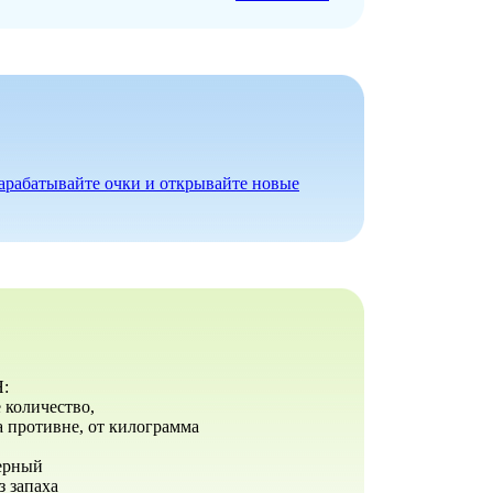
зарабатывайте очки и открывайте новые
:
 количество,
 противне, от килограмма
черный
з запаха