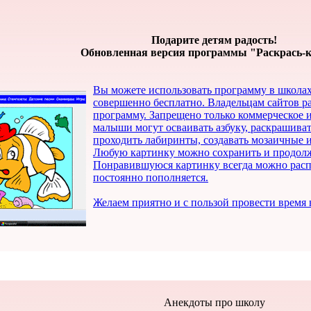
Подарите детям радость!
Обновленная версия программы "Раскрась-ка
Вы можете использовать программу в школах, 
совершенно бесплатно. Владельцам сайтов р
программу. Запрещено только коммерческое
малыши могут осваивать азбуку, раскрашива
проходить лабиринты, создавать мозаичные 
Любую картинку можно сохранить и продолжит
Понравившуюся картинку всегда можно распе
постоянно пополняется.
Желаем приятно и с пользой провести время
Анекдоты про школу