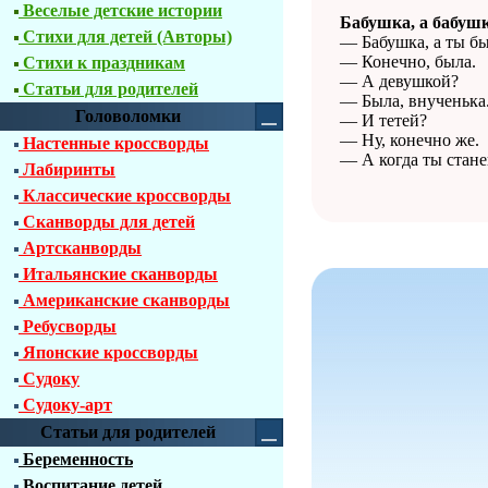
Веселые детские истории
Бабушка, а бабушк
Стихи для детей (Авторы)
— Бабушка, а ты б
— Конечно, была.
Стихи к праздникам
— А девушкой?
Статьи для родителей
— Была, внученька
Головоломки
— И тетей?
— Ну, конечно же.
Настенные кроссворды
— А когда ты стан
Лабиринты
Классические кроссворды
Сканворды для детей
Артсканворды
Итальянские сканворды
Американские сканворды
Ребусворды
Японские кроссворды
Судоку
Судоку-арт
Статьи для родителей
Беременность
Воспитание детей