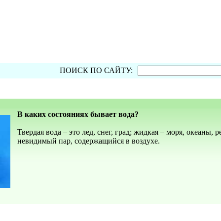
ПОИСК ПО САЙТУ:
В каких состояниях бывает вода?
Твердая вода – это лед, снег, град; жидкая – моря, океаны, р
невидимый пар, содержащийся в воздухе.