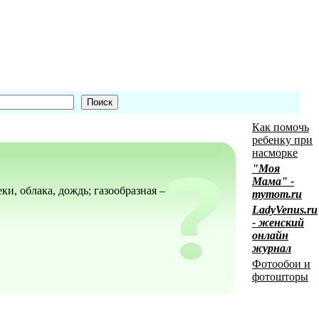
Как помочь
ребенку при
насморке
"Моя
Мама" -
еки, облака, дождь; газообразная –
mymom.ru
LadyVenus.ru
- женский
онлайн
журнал
Фотообои и
фотошторы