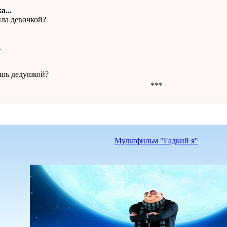
а...
ыла девочкой?
.
ешь дедушкой?
***
Мультфильм "Гадкий я"