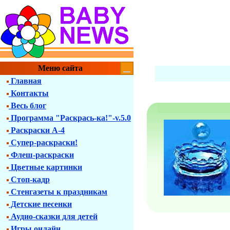
Меню сайта
Главная
Контакты
Весь блог
Программа "Раскрась-ка!"-v.5.0
Раскраски А-4
Супер-раскраски!
Флеш-раскраски
Цветные картинки
Стоп-кадр
Стенгазеты к праздникам
Детские песенки
Аудио-сказки для детей
Игры онлайн