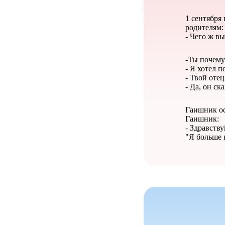
1 сентября
родителям:
- Чего ж вы
-Ты почему
- Я хотел п
- Твой оте
- Да, он ск
Гаишник ос
Гаишник:
- Здравству
"Я больше 