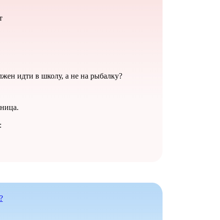
т
лжен идти в школу, а не на рыбалку?
ьница.
:
?