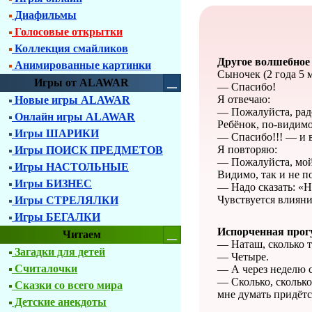
Диафильмы
Голосовые открытки
Коллекция смайликов
Другое волшебное
Анимированные картинки
Сыночек (2 года 5 м
Игры от ALAWAR
— Спасибо!
Я отвечаю:
Новые игры ALAWAR
— Пожалуйста, рад
Онлайн игры ALAWAR
Ребёнок, по-видимо
Игры ШАРИКИ
— Спасибо!!! — и в
Я повторяю:
Игры ПОИСК ПРЕДМЕТОВ
— Пожалуйста, мой
Игры НАСТОЛЬНЫЕ
Видимо, так и не п
Игры БИЗНЕС
— Надо сказать: «Н
Чувствуется влияни
Игры СТРЕЛЯЛКИ
Игры БЕГАЛКИ
Испорченная прог
Читаем
— Наташ, сколько т
Загадки для детей
— Четыре.
Считалочки
— А через неделю с
— Сколько, сколько
Сказки со всего мира
мне думать придётся
Детские анекдоты