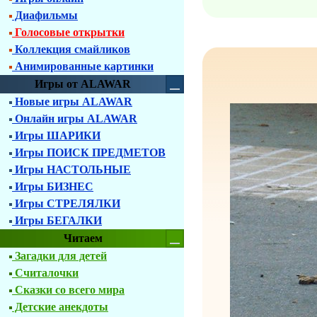
Диафильмы
Голосовые открытки
Коллекция смайликов
Анимированные картинки
Игры от ALAWAR
Новые игры ALAWAR
Онлайн игры ALAWAR
Игры ШАРИКИ
Игры ПОИСК ПРЕДМЕТОВ
Игры НАСТОЛЬНЫЕ
Игры БИЗНЕС
Игры СТРЕЛЯЛКИ
Игры БЕГАЛКИ
Читаем
Загадки для детей
Считалочки
Сказки со всего мира
Детские анекдоты