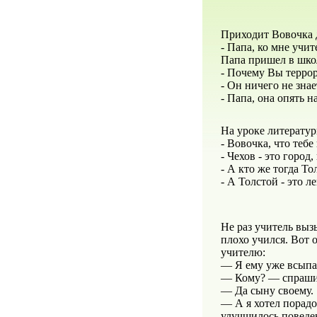
Приходит Вовочка 
- Папа, ко мне учи
Папа пришел в школ
- Почему Вы террор
- Он ничего не зна
- Папа, она опять н
На уроке литератур
- Вовочка, что теб
- Чехов - это город
- А кто же тогда То
- А Толстой - это ле
Не раз учитель выз
плохо учился. Вот 
учителю:
— Я ему уже всыпа
— Кому? — спрашив
— Да сыну своему.
— А я хотел порадо
улучшилось поведен