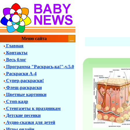
Меню сайта
Главная
Контакты
Весь блог
Программа "Раскрась-ка!"-v.5.0
Раскраски А-4
Супер-раскраски!
Флеш-раскраски
Цветные картинки
Стоп-кадр
Стенгазеты к праздникам
Детские песенки
Аудио-сказки для детей
Игры онлайн