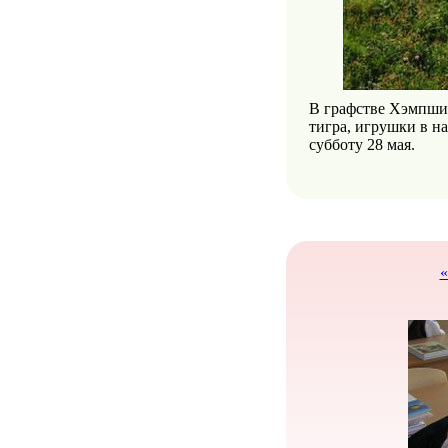
В графстве Хэмпшир
тигра, игрушки в н
субботу 28 мая.
«