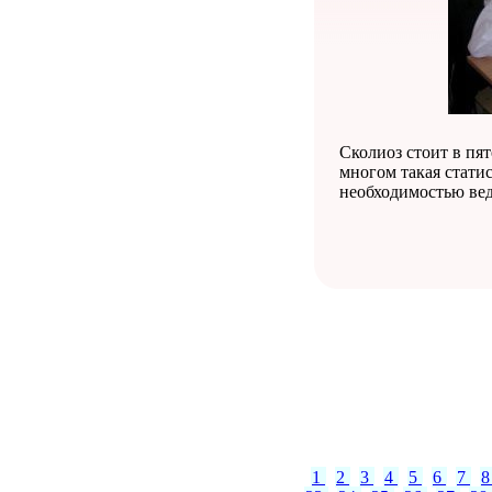
Сколиоз стоит в пя
многом такая стати
необходимостью вед
1
2
3
4
5
6
7