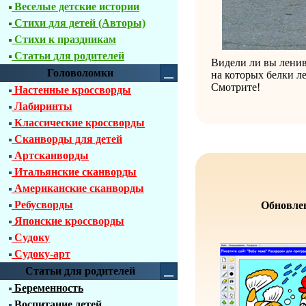
Веселые детские истории
Стихи для детей (Авторы)
Стихи к праздникам
Статьи для родителей
Видели ли вы ленив
Головоломки
на которых белки ле
Смотрите!
Настенные кроссворды
Лабиринты
Классические кроссворды
Сканворды для детей
Артсканворды
Итальянские сканворды
Американские сканворды
Ребусворды
Обновлен
Японские кроссворды
Судоку
Судоку-арт
Статьи для родителей
Беременность
Воспитание детей