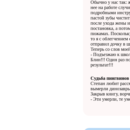
Обычно у нас так: ж
нее на работе случ
подробными инструк
пастой зубы чистить
после ухода жены и 
постановка, а пото
пижамах. Поскольк
то я с облегчением
отправил дочку в ш
Теперь со слов мое
- Подъезжаю к школ
Блин!!! Один раз п
результат!!!
Судьба пингвинов
Степан любит рассм
вымерли динозавры 
Закрыв книгу, ворч
- Эти умерли, те у