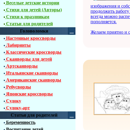
Веселые детские истории
изображения и соб
Стихи для детей (Авторы)
продолжить работу 
всегда можно распе
Стихи к праздникам
пополняется.
Статьи для родителей
Головоломки
Желаем приятно и с
Настенные кроссворды
Лабиринты
Классические кроссворды
Сканворды для детей
Артсканворды
Итальянские сканворды
Американские сканворды
Ребусворды
Японские кроссворды
Судоку
Судоку-арт
Статьи для родителей
Беременность
Воспитание детей