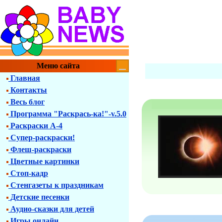
Меню сайта
Главная
Контакты
Весь блог
Программа "Раскрась-ка!"-v.5.0
Раскраски А-4
Супер-раскраски!
Флеш-раскраски
Цветные картинки
Стоп-кадр
Стенгазеты к праздникам
Детские песенки
Аудио-сказки для детей
Игры онлайн