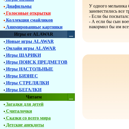
У одного мельника 
Диафильмы
заневестились все т
Голосовые открытки
- Если бы посваталс
Коллекция смайликов
- А если бы сын вое
накормил бы им все
Анимированные картинки
Игры от ALAWAR
Новые игры ALAWAR
Онлайн игры ALAWAR
Игры ШАРИКИ
Игры ПОИСК ПРЕДМЕТОВ
Игры НАСТОЛЬНЫЕ
Игры БИЗНЕС
Игры СТРЕЛЯЛКИ
Игры БЕГАЛКИ
Читаем
Загадки для детей
Считалочки
Сказки со всего мира
Детские анекдоты