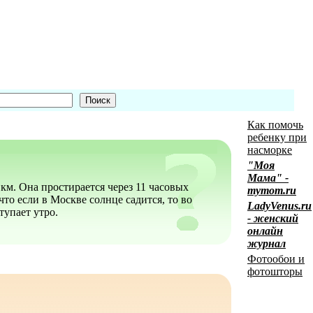
Как помочь
ребенку при
насморке
"Моя
Мама" -
км. Она простирается через 11 часовых
mymom.ru
что если в Москве солнце садится, то во
LadyVenus.ru
тупает утро.
- женский
онлайн
журнал
Фотообои и
фотошторы