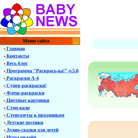
Меню сайта
Главная
Контакты
Весь блог
Программа "Раскрась-ка!"-v.5.0
Раскраски А-4
Супер-раскраски!
Флеш-раскраски
Цветные картинки
Стоп-кадр
Стенгазеты к праздникам
Детские песенки
Аудио-сказки для детей
Игры онлайн