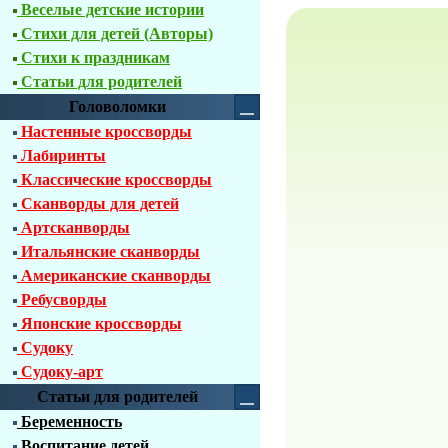
Веселые детские истории
Стихи для детей (Авторы)
Стихи к праздникам
Статьи для родителей
Головоломки
Настенные кроссворды
Лабиринты
Классические кроссворды
Сканворды для детей
Артсканворды
Итальянские сканворды
Американские сканворды
Ребусворды
Японские кроссворды
Судоку
Судоку-арт
Статьи для родителей
Беременность
Воспитание детей