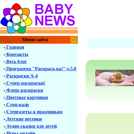
Меню сайта
Главная
Контакты
Весь блог
Программа "Раскрась-ка!"-v.5.0
Раскраски А-4
Супер-раскраски!
Флеш-раскраски
Цветные картинки
Стоп-кадр
Стенгазеты к праздникам
Детские песенки
Аудио-сказки для детей
Игры онлайн