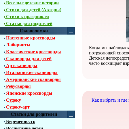
Веселые детские истории
Стихи для детей (Авторы)
Стихи к праздникам
Статьи для родителей
Головоломки
Настенные кроссворды
Лабиринты
Когда мы наблюдаем
Классические кроссворды
потрясающей способ
Детская непосредст
Сканворды для детей
часто восхищает вз
Артсканворды
Итальянские сканворды
Американские сканворды
Ребусворды
Японские кроссворды
Судоку
Как выбрать и где
Судоку-арт
Статьи для родителей
Беременность
Воспитание детей