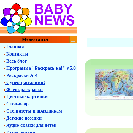
Меню сайта
Главная
Контакты
Весь блог
Программа "Раскрась-ка!"-v.5.0
Раскраски А-4
Супер-раскраски!
Флеш-раскраски
Цветные картинки
Стоп-кадр
Стенгазеты к праздникам
Детские песенки
Аудио-сказки для детей
Игры онлайн