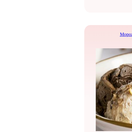
Морож