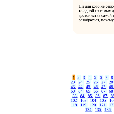
Ни для кого не секр
то одной из самых д
достоинства самой 
разобраться, почем
1
2
3
4
5
6
7
8
23
24
25
26
27
28
43
44
45
46
47
48
63
64
65
66
67
68
83
84
85
86
87
8
102
103
104
105
1
118
119
120
121
12
134
135
136