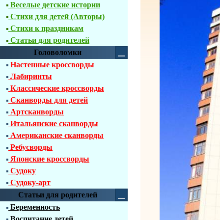
Веселые детские истории
Стихи для детей (Авторы)
Стихи к праздникам
Статьи для родителей
Головоломки
Настенные кроссворды
Лабиринты
Классические кроссворды
Сканворды для детей
Артсканворды
Итальянские сканворды
Американские сканворды
Ребусворды
Японские кроссворды
Судоку
Судоку-арт
Статьи для родителей
Беременность
Воспитание детей