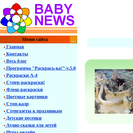
Меню сайта
Главная
Контакты
Весь блог
Программа "Раскрась-ка!"-v.5.0
Раскраски А-4
Супер-раскраски!
Флеш-раскраски
Цветные картинки
Стоп-кадр
Стенгазеты к праздникам
Детские песенки
Аудио-сказки для детей
Игры онлайн