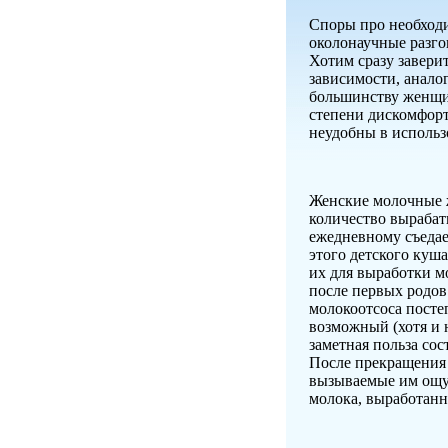
Споры про необход
околонаучные разг
Хотим сразу заверит
зависимости, анало
большинству женщин
степени дискомфорт
неудобны в использ
Женские молочные ж
количество вырабат
ежедневному съедае
этого детского куш
их для выработки мо
после первых родо
молокоотсоса посте
возможный (хотя и 
заметная польза сос
После прекращения 
вызываемые им ощущ
молока, выработанн