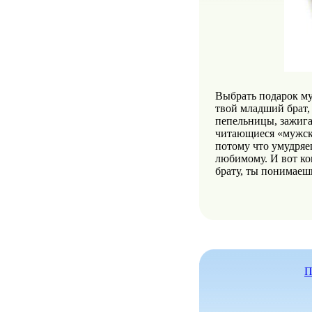
Выбрать подарок му
твой младший брат, 
пепельницы, зажига
читающиеся «мужски
потому что умудряе
любимому. И вот ко
брату, ты понимаешь
П