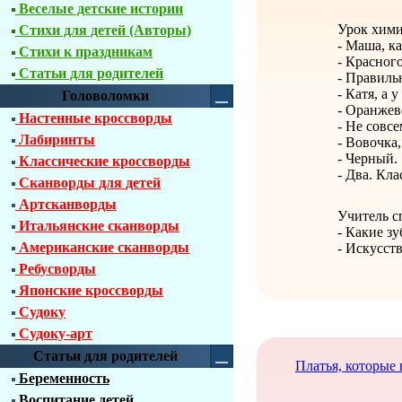
Веселые детские истории
Урок хими
Стихи для детей (Авторы)
- Маша, ка
Стихи к праздникам
- Красного
Статьи для родителей
- Правильн
- Катя, а у
Головоломки
- Оранжев
Настенные кроссворды
- Не совсе
Лабиринты
- Вовочка,
- Черный.
Классические кроссворды
- Два. Кла
Сканворды для детей
Артсканворды
Учитель с
Итальянские сканворды
- Какие з
Американские сканворды
- Искусст
Ребусворды
Японские кроссворды
Судоку
Судоку-арт
Статьи для родителей
Платья, которые 
Беременность
Воспитание детей