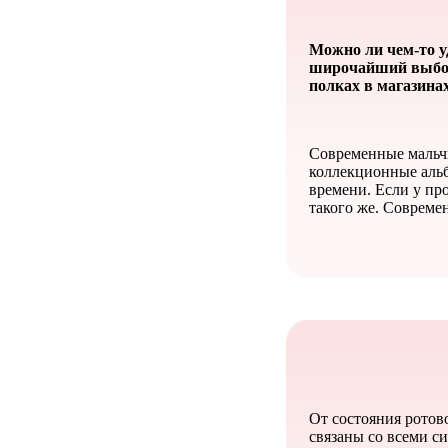
Можно ли чем-то у
широчайший выбор т
полках в магазинах
Современные мальчи
коллекционные аль
времени. Если у пр
такого же. Современ
От состояния ротов
связаны со всеми с