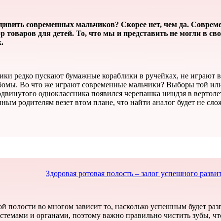
дивить современных мальчиков? Скорее нет, чем да. Соврем
оваров для детей. То, что мы и представить не могли в свое
.
ки редко пускают бумажные кораблики в ручейках, не играют в
бомы. Во что же играют современные мальчики? Выборы той ил
одвинутого одноклассника появился черепашка ниндзя в вертоле
ным родителям везет втом плане, что найти аналог будет не сло
Здоровая ротовая полость – залог успешного разви
ой полости во многом зависит то, насколько успешным будет раз
истемами и органами, поэтому важно правильно чистить зубы, ч