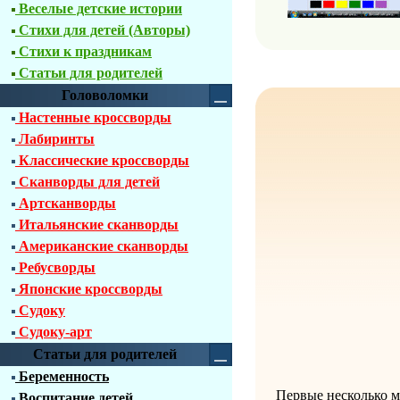
Веселые детские истории
Стихи для детей (Авторы)
Стихи к праздникам
Статьи для родителей
Головоломки
Настенные кроссворды
Лабиринты
Классические кроссворды
Сканворды для детей
Артсканворды
Итальянские сканворды
Американские сканворды
Ребусворды
Японские кроссворды
Судоку
Судоку-арт
Статьи для родителей
Беременность
Первые несколько м
Воспитание детей