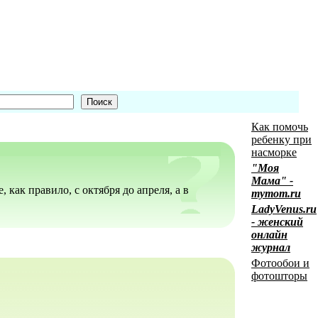
Как помочь
ребенку при
насморке
"Моя
Мама" -
 как правило, с октября до апреля, а в
mymom.ru
LadyVenus.ru
- женский
онлайн
журнал
Фотообои и
фотошторы