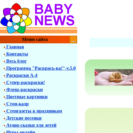
Меню сайта
Главная
Контакты
Весь блог
Программа "Раскрась-ка!"-v.5.0
Раскраски А-4
Супер-раскраски!
Флеш-раскраски
Цветные картинки
Стоп-кадр
Стенгазеты к праздникам
Детские песенки
Аудио-сказки для детей
Игры онлайн