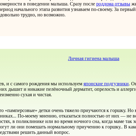
номерности в поведении малыша. Сразу после
роддома отзывы
жи
ериод начального этапа развития узнаваем по-своему. За первый
 довольно трудно, но возможно.
Личная гигиена малыша
ев, и с самого рождения мы используем
японские подгузники
. О
 них дышит и никакие пелёночный дерматит, опрелость и аллер
еизменно сухая и чистая.
то «памперсовые» детки очень тяжело приучаются к горшку. Но 
никах... По-моему мнению, отказаться полностью от них — не во
остях, в поликлинике или во время ночного сна, когда маме так 
могут ли они помешать нормальному приучению к горшку.. В как
едствами решить данный вопрос.