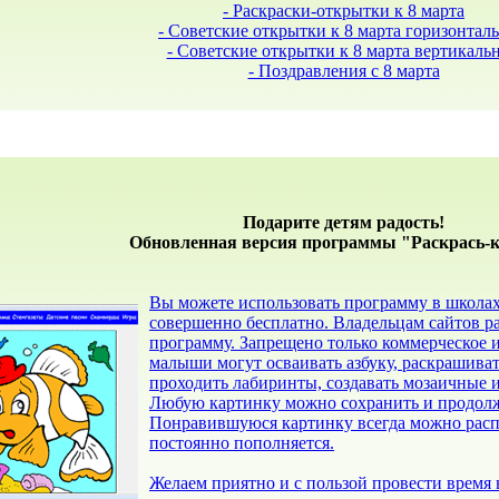
- Раскраски-открытки к 8 марта
- Советские открытки к 8 марта горизонтал
- Советские открытки к 8 марта вертикаль
- Поздравления с 8 марта
Подарите детям радость!
Обновленная версия программы "Раскрась-ка
Вы можете использовать программу в школах, 
совершенно бесплатно. Владельцам сайтов р
программу. Запрещено только коммерческое
малыши могут осваивать азбуку, раскрашива
проходить лабиринты, создавать мозаичные 
Любую картинку можно сохранить и продолжит
Понравившуюся картинку всегда можно распе
постоянно пополняется.
Желаем приятно и с пользой провести время