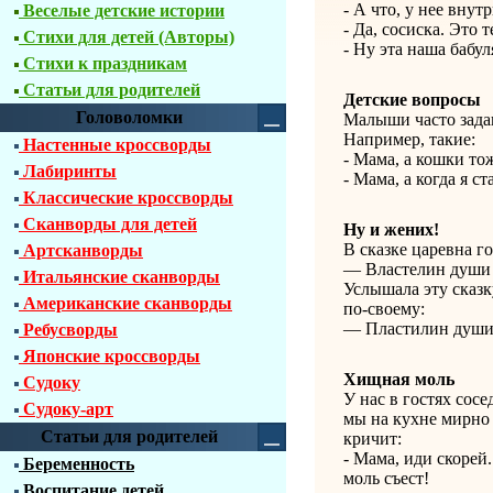
- А что, у нее внут
Веселые детские истории
- Да, сосиска. Это 
Стихи для детей (Авторы)
- Ну эта наша бабу
Стихи к праздникам
Статьи для родителей
Детские вопросы
Головоломки
Малыши часто задаю
Например, такие:
Настенные кроссворды
- Мама, а кошки то
Лабиринты
- Мама, а когда я с
Классические кроссворды
Сканворды для детей
Ну и жених!
В сказке царевна г
Артсканворды
— Властелин души 
Итальянские сканворды
Услышала эту сказк
Американские сканворды
по-своему:
— Пластилин души
Ребусворды
Японские кроссворды
Хищная моль
Судоку
У нас в гостях сосе
Судоку-арт
мы на кухне мирно 
Статьи для родителей
кричит:
- Мама, иди скорей.
Беременность
моль съест!
Воспитание детей