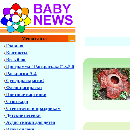
Меню сайта
Главная
Контакты
Весь блог
Программа "Раскрась-ка!"-v.5.0
Раскраски А-4
Супер-раскраски!
Флеш-раскраски
Цветные картинки
Стоп-кадр
Стенгазеты к праздникам
Детские песенки
Аудио-сказки для детей
Игры онлайн