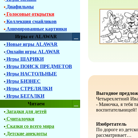
Диафильмы
Голосовые открытки
Коллекция смайликов
Анимированные картинки
Игры от ALAWAR
Новые игры ALAWAR
Онлайн игры ALAWAR
Игры ШАРИКИ
Игры ПОИСК ПРЕДМЕТОВ
Игры НАСТОЛЬНЫЕ
Игры БИЗНЕС
Игры СТРЕЛЯЛКИ
Выгодное предлож
Игры БЕГАЛКИ
Четырехлетний Ива
Читаем
- Мамочка, я тебя т
воспитательницей!
Загадки для детей
Считалочки
Изобретатель
Сказки со всего мира
По дороге из детск
Детские анекдоты
рассматривает…