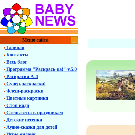
Меню сайта
Главная
Контакты
Весь блог
Программа "Раскрась-ка!"-v.5.0
Раскраски А-4
Супер-раскраски!
Флеш-раскраски
Цветные картинки
Стоп-кадр
Стенгазеты к праздникам
Детские песенки
Аудио-сказки для детей
Игры онлайн