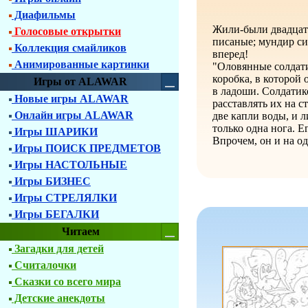
Диафильмы
Жили-были двадцать
Голосовые открытки
писаные; мундир си
Коллекция смайликов
вперед!
Анимированные картинки
"Оловянные солдатик
коробка, в которой
Игры от ALAWAR
в ладоши. Солдатико
Новые игры ALAWAR
расставлять их на с
Онлайн игры ALAWAR
две капли воды, и л
только одна нога. Е
Игры ШАРИКИ
Впрочем, он и на од
Игры ПОИСК ПРЕДМЕТОВ
Игры НАСТОЛЬНЫЕ
Игры БИЗНЕС
Игры СТРЕЛЯЛКИ
Игры БЕГАЛКИ
Читаем
Загадки для детей
Считалочки
Сказки со всего мира
Детские анекдоты