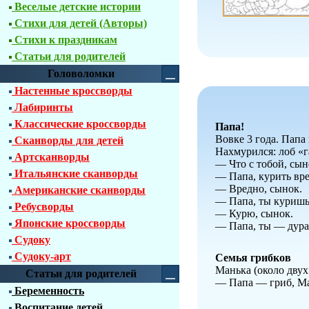
Веселые детские истории
Стихи для детей (Авторы)
Стихи к праздникам
Статьи для родителей
Головоломки
Настенные кроссворды
Лабиринты
Классические кроссворды
Папа!
Вовке 3 года. Папа
Сканворды для детей
Нахмурился: лоб «г
Артсканворды
— Что с тобой, сын
Итальянские сканворды
— Папа, курить вр
— Вредно, сынок.
Американские сканворды
— Папа, ты куришь
Ребусворды
— Курю, сынок.
Японские кроссворды
— Папа, ты — дура
Судоку
Судоку-арт
Семья грибков
Манька (около двух
Статьи для родителей
— Папа — гриб, Ма
Беременность
Воспитание детей