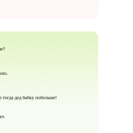
ле?
кно.
л тогда дед бабку побольше!
ет.