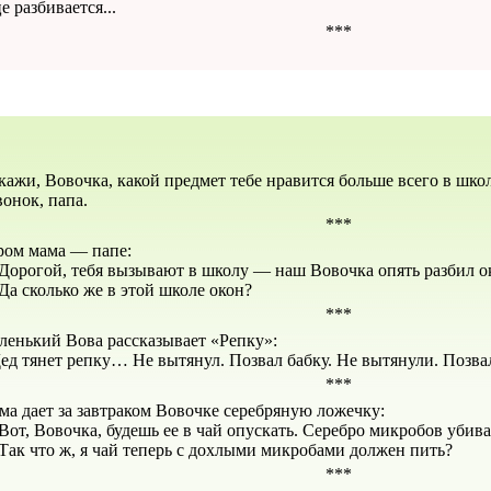
 разбивается...
***
кажи, Вовочка, какой предмет тебе нравится больше всего в шко
вонок, папа.
***
ром мама — папе:
Дорогой, тебя вызывают в школу — наш Вовочка опять разбил о
Да сколько же в этой школе окон?
***
ленький Вова рассказывает «Репку»:
Дед тянет репку… Не вытянул. Позвал бабку. Не вытянули. Позва
***
ма дает за завтраком Вовочке серебряную ложечку:
от, Вовочка, будешь ее в чай опускать. Серебро микробов убива
Так что ж, я чай теперь с дохлыми микробами должен пить?
***