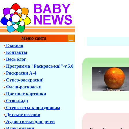
Меню сайта
Главная
Контакты
Весь блог
Программа "Раскрась-ка!"-v.5.0
Раскраски А-4
Супер-раскраски!
Флеш-раскраски
Цветные картинки
Стоп-кадр
Стенгазеты к праздникам
Детские песенки
Аудио-сказки для детей
Игры онлайн