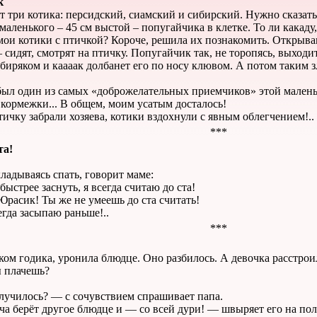
к
ут три котика: персидский, сиамский и сибирский. Нужно сказать
аленького – 45 см выстой – попугайчика в клетке. То ли какаду,
 мои котики с птичкой? Короче, решила их познакомить. Открываю
 сидят, смотрят на птичку. Попугайчик так, не торопясь, выходит
иряком и каааак долбанет его по носу клювом. А потом таким 
 был один из самых «доброжелательных приемчиков» этой мален
 кормежки... В общем, моим усатым досталось!
птичку забрали хозяева, котики вздохнули с явным облегчением!..
***
та!
адываясь спать, говорит маме:
ыстрее заснуть, я всегда считаю до ста!
расик! Ты же не умеешь до ста считать!
егда засыпаю раньше!..
***
ком годика, уронила блюдце. Оно разбилось. А девочка расстроил
ы плачешь?
лучилось? — с сочувствием спрашивает папа.
ча берёт другое блюдце и — со всей дури! — швыряет его на пол