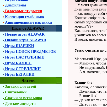
Боевой попугайчи
...У меня дома жив
Диафильмы
дней мне привезли м
Голосовые открытки
– как поведут себя
Коллекция смайликов
Кошаки собрались –
самым здоровым сиб
Анимированные картинки
хочешь???»
Игры от ALAWAR
Как оказалось, это
Новые игры ALAWAR
у кошаков во время
И когда, наконец, 
Онлайн игры ALAWAR
Игры ШАРИКИ
Умею считать до с
Игры ПОИСК ПРЕДМЕТОВ
Игры НАСТОЛЬНЫЕ
Маленький Юра, укл
Игры БИЗНЕС
— Мамочка, чтобы б
— Не выдумывай, Ю
Игры СТРЕЛЯЛКИ
— А я, мамочка, вс
Игры БЕГАЛКИ
Читаем
Бьюце бах!
Загадки для детей
Катюша, 2 с хвости
— Доченька, что т
Считалочки
— Бьюце бах!
Сказки со всего мира
— Да как же так по
Детские анекдоты
— Да вот так, — до