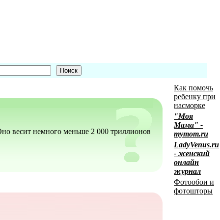
Как помочь
ребенку при
насморке
"Моя
Мама" -
 Оно весит немного меньше 2 000 триллионов
mymom.ru
LadyVenus.ru
- женский
онлайн
журнал
Фотообои и
фотошторы