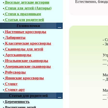
Естественно, блюдце
Веселые детские истории
Стихи для детей (Авторы)
Стихи к праздникам
Статьи для родителей
Головоломки
Настенные кроссворды
Лабиринты
- С
Классические кроссворды
- З
Сканворды для детей
Артсканворды
Ут
— 
Итальянские сканворды
— 
Американские сканворды
Ребусворды
Ма
Японские кроссворды
– 
Судоку
Судоку-арт
Ма
— В
Статьи для родителей
— 
Беременность
Воспитание детей