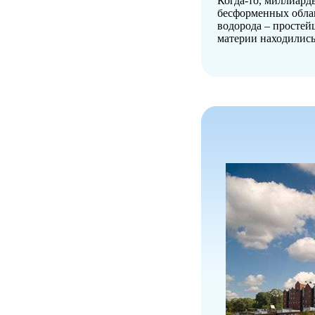
Когда-то, миллиард
бесформенных облак
водорода – простей
материи находились