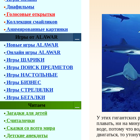
Диафильмы
Голосовые открытки
Коллекция смайликов
Анимированные картинки
Игры от ALAWAR
Новые игры ALAWAR
Онлайн игры ALAWAR
Игры ШАРИКИ
Игры ПОИСК ПРЕДМЕТОВ
Игры НАСТОЛЬНЫЕ
Игры БИЗНЕС
Игры СТРЕЛЯЛКИ
Игры БЕГАЛКИ
Читаем
Загадки для детей
У этих гигантских 
Считалочки
плавать, ни на мину
Сказки со всего мира
воде, потому что в
двигаться, то утонут
Детские анекдоты