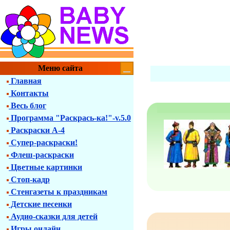
Меню сайта
Главная
Контакты
Весь блог
Программа "Раскрась-ка!"-v.5.0
Раскраски А-4
Супер-раскраски!
Флеш-раскраски
Цветные картинки
Стоп-кадр
Стенгазеты к праздникам
Детские песенки
Аудио-сказки для детей
Игры онлайн