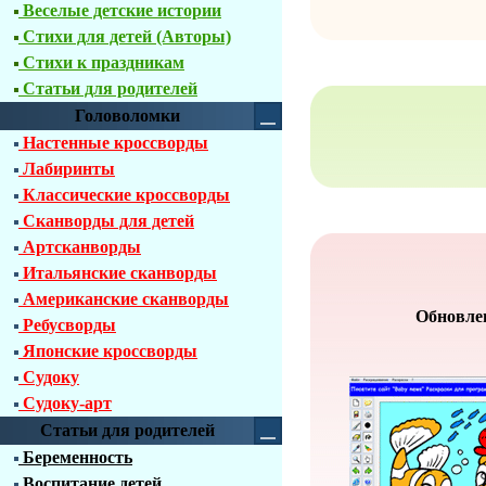
Веселые детские истории
Стихи для детей (Авторы)
Стихи к праздникам
Статьи для родителей
Головоломки
Настенные кроссворды
Лабиринты
Классические кроссворды
Сканворды для детей
Артсканворды
Итальянские сканворды
Американские сканворды
Обновлен
Ребусворды
Японские кроссворды
Судоку
Судоку-арт
Статьи для родителей
Беременность
Воспитание детей