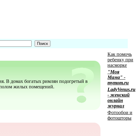
Как помочь
ребенку при
насморке
"Моя
Мама" -
я. В домах богатых римлян подогретый в
mymom.ru
 полом жилых помещений.
LadyVenus.ru
- женский
онлайн
журнал
Фотообои и
фотошторы