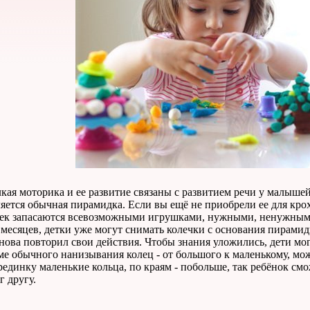
лкая моторика и ее развитие связаны с развитием речи у малыш
яется обычная пирамидка. Если вы ещё не приобрели ее для крох
ек запасаются всевозможными игрушками, нужными, ненужными,
 месяцев, детки уже могут снимать колечки с основания пирамид
нова повторил свои действия. Чтобы знания уложились, дети мог
ме обычного нанизывания колец - от большого к маленькому, мо
рединку маленькие кольца, по краям - побольше, так ребёнок см
г другу.