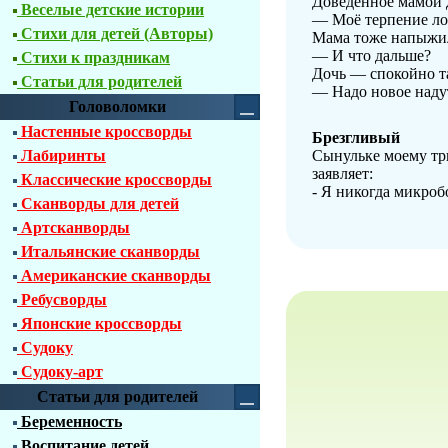
Доведенное мамой д
Веселые детские истории
— Моё терпение ло
Стихи для детей (Авторы)
Мама тоже напыжил
— И что дальше?
Стихи к праздникам
Дочь — спокойно т
Статьи для родителей
— Надо новое надут
Головоломки
Настенные кроссворды
Брезгливый
Лабиринты
Сынульке моему три
заявляет:
Классические кроссворды
- Я никогда микробо
Сканворды для детей
Артсканворды
Итальянские сканворды
Американские сканворды
Ребусворды
Японские кроссворды
Судоку
Судоку-арт
Статьи для родителей
Беременность
Воспитание детей