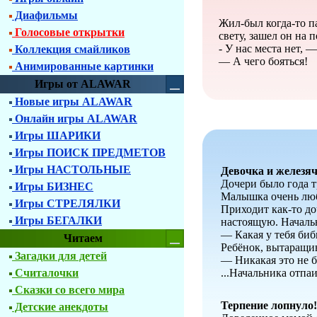
Диафильмы
Жил-был когда-то па
Голосовые открытки
свету, зашел он на 
- У нас места нет, 
Коллекция смайликов
— А чего бояться!
Анимированные картинки
Игры от ALAWAR
Новые игры ALAWAR
Онлайн игры ALAWAR
Игры ШАРИКИ
Игры ПОИСК ПРЕДМЕТОВ
Игры НАСТОЛЬНЫЕ
Девочка и железя
Дочери было года т
Игры БИЗНЕС
Малышка очень люб
Игры СТРЕЛЯЛКИ
Приходит как-то до
Игры БЕГАЛКИ
настоящую. Начальн
— Какая у тебя биб
Читаем
Ребёнок, вытаращив
Загадки для детей
— Никакая это не б
Считалочки
...Начальника отпа
Сказки со всего мира
Терпение лопнуло!
Детские анекдоты