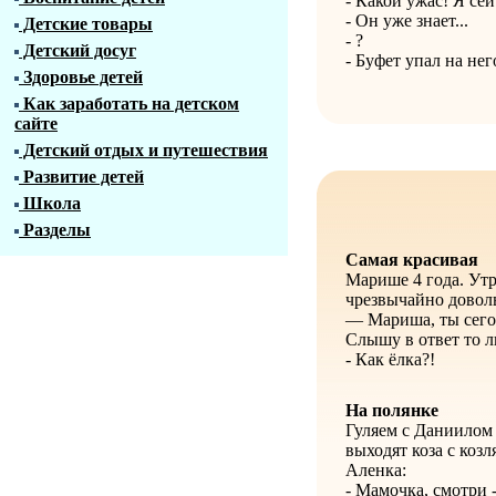
- Какой ужас! Я се
- Он уже знает...
Детские товары
- ?
Детский досуг
- Буфет упал на нег
Здоровье детей
Как заработать на детском
сайте
Детский отдых и путешествия
Развитие детей
Школа
Разделы
Самая красивая
Марише 4 года. Ут
чрезвычайно довол
— Мариша, ты сего
Слышу в ответ то л
- Как ёлка?!
На полянке
Гуляем с Даниилом 
выходят коза с козл
Аленка:
- Мамочка, смотри -