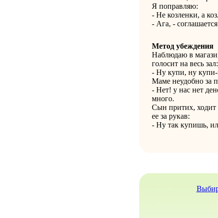
Я поправляю:
- Не козленки, а ко
- Ага, - соглашаетс
Метод убеждения
Наблюдаю в магазин
голосит на весь зал:
- Ну купи, ну купи-
Маме неудобно за п
- Нет! у нас нет де
много.
Сын притих, ходит 
ее за рукав:
- Ну так купишь, и
Выбир