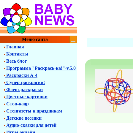
Меню сайта
Главная
Контакты
Весь блог
Программа "Раскрась-ка!"-v.5.0
Раскраски А-4
Супер-раскраски!
Флеш-раскраски
Цветные картинки
Стоп-кадр
Стенгазеты к праздникам
Детские песенки
Аудио-сказки для детей
Игры онлайн