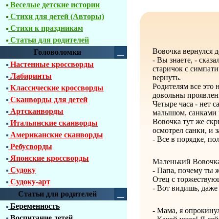
Веселые детские истории
Стихи для детей (Авторы)
Стихи к праздникам
Статьи для родителей
Вовочка вернулся д
Головоломки
- Вы знаете, - сказ
Настенные кроссворды
старичок с симпат
Лабиринты
вернуть.
Родителям все это 
Классические кроссворды
довольны проявлени
Сканворды для детей
Четыре часа - нет с
Артсканворды
малышом, санками 
Вовочка тут же скр
Итальянские сканворды
осмотрел санки, и з
Американские сканворды
- Все в порядке, по
Ребусворды
Японские кроссворды
Маленький Вовочка
Судоку
- Папа, почему ты 
Отец с торжествую
Судоку-арт
- Вот видишь, даже
Статьи для родителей
Беременность
- Мама, я опрокину
Воспитание детей